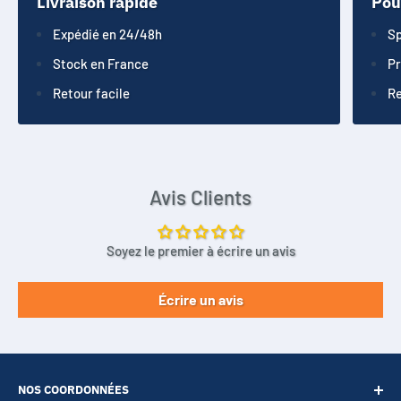
Livraison rapide
Pou
Expédié en 24/48h
Sp
Stock en France
Pr
Retour facile
Re
Avis Clients
Soyez le premier à écrire un avis
Écrire un avis
NOS COORDONNÉES