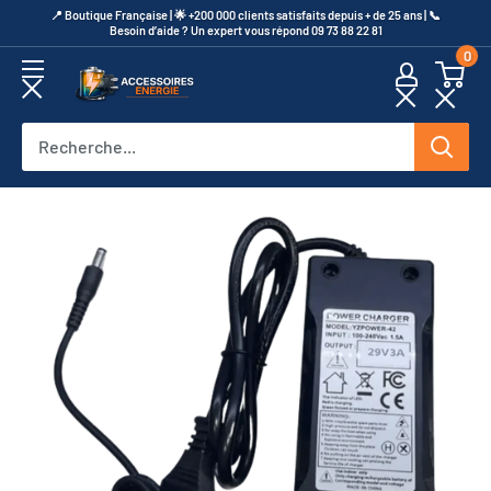
Passer
​📍​ Boutique Française | 🌟 +200 000 clients satisfaits depuis + de 25 ans | 📞​
Besoin d’aide ? Un expert vous répond 09 73 88 22 81
au
0
contenu
Accessoires
Energie