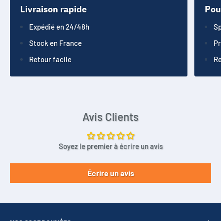
Livraison rapide
Pou
Expédié en 24/48h
Sp
Stock en France
Pr
Retour facile
Re
Avis Clients
Soyez le premier à écrire un avis
Écrire un avis