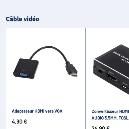
Câble vidéo
Adaptateur HDMI vers VGA
Convertisseur HDMI
AUDIO 3.5MM, TOSL
Prix
4,90 €
réduit
Prix
24,90 €