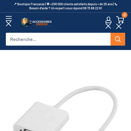
Passer
​📍​ Boutique Française | 🌟 +200 000 clients satisfaits depuis + de 25 ans | 📞​
Besoin d’aide ? Un expert vous répond 09 73 88 22 81
au
0
contenu
Accessoires
Energie