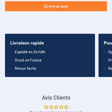
Écrire un avis
Livraison rapide
Pou
Expédié en 24/48h
Sp
Stock en France
Pr
Retour facile
Re
Avis Clients