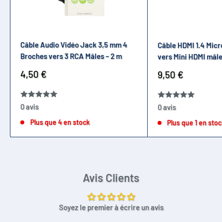
Câble Audio Vidéo Jack 3,5 mm 4
Câble HDMI 1.4 Micr
Broches vers 3 RCA Mâles – 2 m
vers Mini HDMI mâle
Prix
4,50 €
Prix
9,50 €
réduit
réduit
0 avis
0 avis
Plus que 4 en stock
Plus que 1 en sto
Avis Clients
Soyez le premier à écrire un avis