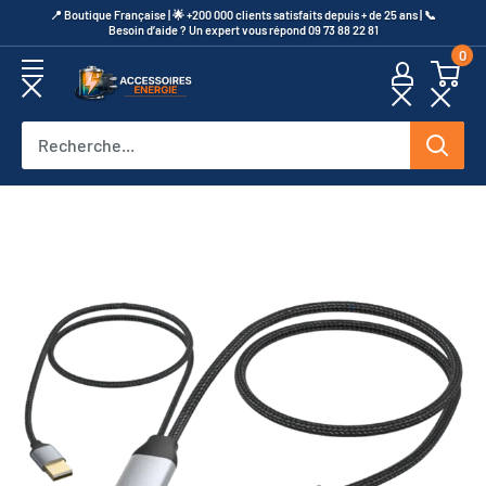
Passer
​📍​ Boutique Française | 🌟 +200 000 clients satisfaits depuis + de 25 ans | 📞​
Besoin d’aide ? Un expert vous répond 09 73 88 22 81
au
0
contenu
Accessoires
Energie