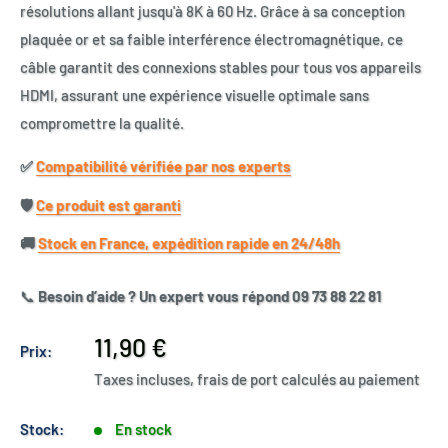
résolutions allant jusqu'à 8K à 60 Hz. Grâce à sa conception
plaquée or et sa faible interférence électromagnétique, ce
câble garantit des connexions stables pour tous vos appareils
HDMI, assurant une expérience visuelle optimale sans
compromettre la qualité.
✅​
Compatibilité vérifiée par nos experts
🛡️​
Ce produit est garanti
🚚​
Stock en France, expédition rapide en 24/48h
📞
Besoin d’aide ? Un expert vous répond 09 73 88 22 81
Prix
11,90 €
Prix:
réduit
Taxes incluses, frais de port calculés au paiement
Stock:
En stock