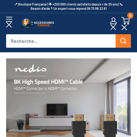
Passer
​📍​ Boutique Française | 🌟 +200 000 clients satisfaits depuis + de 25 ans | 📞​
Besoin d’aide ? Un expert vous répond 09 73 88 22 81
au
0
contenu
Accessoires
Energie