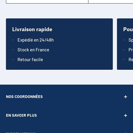
Livraison rapide
Pou
Expédié en 24/48h
Sp
Stock en France
Pr
Retour facile
Re
NOS COORDONNÉES
SARL POINT ENERGIE
EN SAVOIR PLUS
20 Rue de Lépante
Contact
06000 NICE