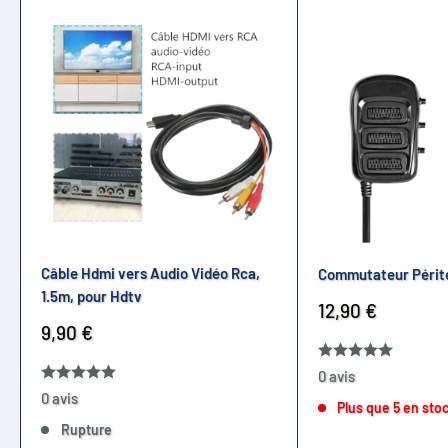
Câble Hdmi vers Audio Vidéo Rca,
Commutateur Périte
1.5m, pour Hdtv
Prix
12,90 €
réduit
Prix
9,90 €
réduit
0 avis
0 avis
Plus que 5 en sto
Rupture