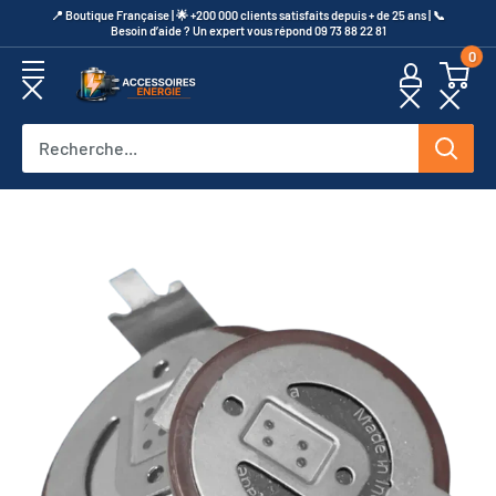
Passer
​📍​ Boutique Française | 🌟 +200 000 clients satisfaits depuis + de 25 ans | 📞​
Besoin d’aide ? Un expert vous répond 09 73 88 22 81
au
0
contenu
Accessoires
Energie