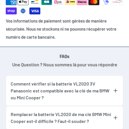
E60
E61
Vos informations de paiement sont gérées de manière
E81
sécurisée. Nous ne stockons ni ne pouvons récupérer votre
E82
numéro de carte bancaire.
E90
E91
E92
FAQs
Z3
Une Question ? Nous sommes là pour vous répondre
Z4
Comment vérifier si la batterie VL2020 3V
MINI
Panasonic est compatible avec la clé de ma BMW
Mini Cooper R50
ou Mini Cooper ?
Mini Cooper R52
Pour savoir si la batterie bouton VL2020 est
Mini Cooper R53
adaptée à votre clé BMW ou Mini Cooper, il
Remplacer la batterie VL2020 de ma clé BMW Mini
Mini Cooper R55
Cooper est-il difficile ? Faut-il souder ?
suffit d’ouvrir votre clé et de vérifier la
Mini Cooper R56
La batterie VL2020 Panasonic fournie par