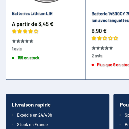
serein.
Batteries Lithium LIR
Batterie 14500CY 7
ion avec languettes
Prix
A partir de 3,45 €
réduit
Prix
6,90 €
réduit
1 avis
2 avis
159 en stock
Plus que 9 en sto
Livraison rapide
Pou
Expédié en 24/48h
Sp
Stock en France
Pr