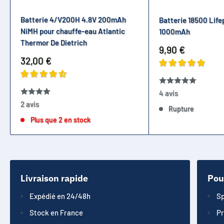
Batterie 4/V200H 4.8V 200mAh
Batterie 18500 Life
NiMH pour chauffe-eau Atlantic
1000mAh
Thermor De Dietrich
Prix
9,90 €
réduit
Prix
32,00 €
réduit
4 avis
2 avis
Rupture
Plus que 2 en stock
Livraison rapide
Pou
Expédié en 24/48h
Sp
Stock en France
Pr