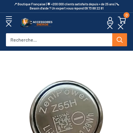
Passer
​📍​ Boutique Française | 🌟 +200 000 clients satisfaits depuis + de 25 ans | 📞​
Besoin d’aide ? Un expert vous répond 09 73 88 22 81
au
0
contenu
Accessoires
Energie