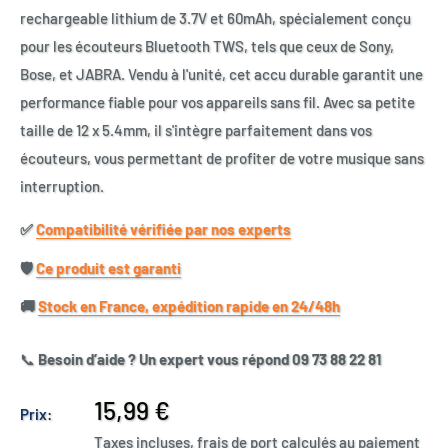
rechargeable lithium de 3.7V et 60mAh, spécialement conçu
pour les écouteurs Bluetooth TWS, tels que ceux de Sony,
Bose, et JABRA. Vendu à l'unité, cet accu durable garantit une
performance fiable pour vos appareils sans fil. Avec sa petite
taille de 12 x 5.4mm, il s'intègre parfaitement dans vos
écouteurs, vous permettant de profiter de votre musique sans
interruption.
✅​
Compatibilité vérifiée par nos experts
🛡️​
Ce produit est garanti
🚚​
Stock en France, expédition rapide en 24/48h
📞
Besoin d’aide ? Un expert vous répond 09 73 88 22 81
Prix
15,99 €
Prix:
réduit
Taxes incluses, frais de port calculés au paiement