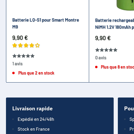
Batterie LQ-S1 pour Smart Montre
Batterie rechargea
M9
NiMH 1.2V 180mAh p
Prix
9,90 €
Prix
9,90 €
réduit
réduit
0 avis
1 avis
Plus que 8 en sto
Plus que 2 en stock
Livraison rapide
Pou
Expédié en 24/48h
Sp
Stock en France
Pr