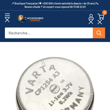
Passer
​📍​ Boutique Française | 🌟 +200 000 clients satisfaits depuis + de 25 ans | 📞​
Besoin d’aide ? Un expert vous répond 09 73 88 22 81
au
0
contenu
Accessoires
Energie