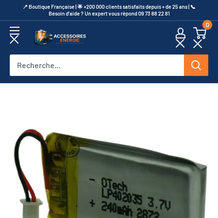
Passer
​📍​ Boutique Française | 🌟 +200 000 clients satisfaits depuis + de 25 ans | 📞​
Besoin d’aide ? Un expert vous répond 09 73 88 22 81
au
0
contenu
Accessoires
Energie