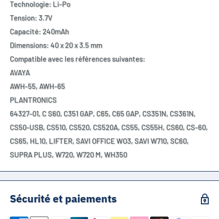
Technologie: Li-Po
Tension: 3.7V
Capacité: 24
0mAh
Dimensions: 40 x 20 x 3.5 mm
Compatible avec les références suivantes:
AVAYA
AWH-55, AWH-65
PLANTRONICS
64327-01, C S60, C351 GAP, C65, C65 GAP, CS351N, CS361N,
CS50-USB, CS510, CS520, CS520A, CS55, CS55H, CS60, CS-60,
CS65, HL10, LIFTER, SAVI OFFICE WO3, SAVI W710, SC60,
SUPRA PLUS, W720, W720 M, WH350
Sécurité et paiements