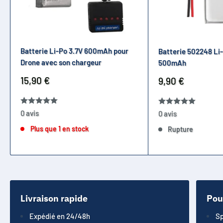
Batterie Li-Po 3.7V 600mAh pour
Batterie 502248 Li-
Drone avec son chargeur
500mAh
Prix
15,90 €
Prix
9,90 €
réduit
réduit
0 avis
0 avis
Plus que 1 en stock
Rupture
Livraison rapide
Pou
Expédié en 24/48h
Sp