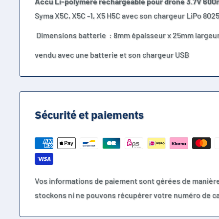
Accu Li-polymère rechargeable pour drone 3.7V 60
Syma X5C, X5C -1, X5 H5C avec son chargeur LiPo 802
Dimensions batterie : 8mm épaisseur x 25mm largeu
vendu avec une batterie et son chargeur USB
Sécurité et paiements
Vos informations de paiement sont gérées de manièr
stockons ni ne pouvons récupérer votre numéro de ca