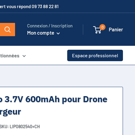
xpert vous répond 09 73 88 22 81
Connexion / Inscription
0
Panier
Mon compte
itionnées
Espace professionnel
Po 3.7V 600mAh pour Drone
rgeur
SKU:
LIPO802540+CH