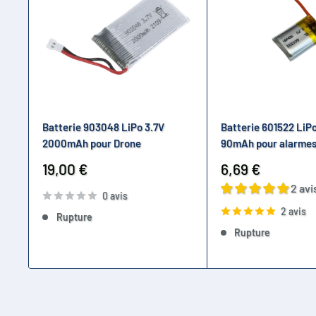
Batterie 903048 LiPo 3.7V
Batterie 601522 LiPo
2000mAh pour Drone
90mAh pour alarmes
Prix
Prix
19,00 €
6,69 €
réduit
réduit
2 avi
0 avis
2 avis
Rupture
Rupture