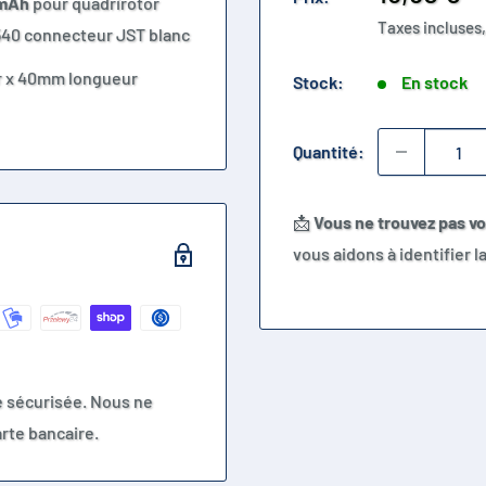
0mAh
pour quadrirotor
réduit
Taxes incluses,
540 connecteur JST blanc
r x 40mm longueur
Stock:
En stock
Quantité:
📩
Vous ne trouvez pas v
vous aidons à identifier 
e sécurisée. Nous ne
rte bancaire.