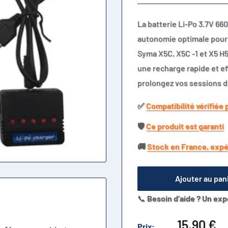
La batterie Li-Po 3.7V 660
autonomie optimale pour 
Syma X5C, X5C -1 et X5 H5
une recharge rapide et e
prolongez vos sessions de
✅​
Compatibilité vérifiée 
🛡️​
Ce produit est garanti
🚚​
Stock en France, expé
Ajouter au pan
📞
Besoin d’aide ? Un exp
Prix
15,90 €
Prix: