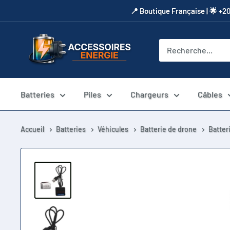
Passer
​📍​ Boutique Française | 🌟 +2
au
contenu
Accessoires
Energie
Batteries
Piles
Chargeurs
Câbles
Accueil
Batteries
Véhicules
Batterie de drone
Batter