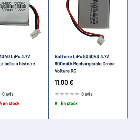
3040 LiPo 3.7V
Batterie LiPo 503040 3.7V
Ba
 boîte à histoire
600mAh Rechargeable Drone
po
Voiture RC
Pr
15
ré
Prix
11,00 €
réduit
0 avis
0 avis
4 en stock
En stock