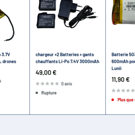
 3.7V
chargeur +2 Batteries + gants
Batterie 50
, drones
chauffants Li-Po 7.4V 3000mAh
600mAh pour
Lunii
Prix
49,00 €
réduit
Prix
11,90 €
s
0 avis
réduit
Rupture
Plus que 