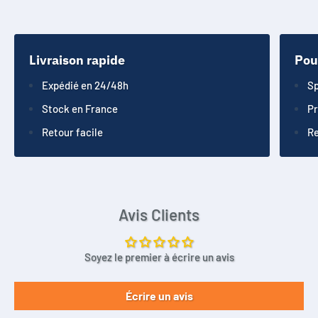
LGDA2E18650
LGDA418650
LGDAHA11865
Livraison rapide
Pou
LGDAHB21865
Expédié en 24/48h
Sp
LGDAHB61865
Stock en France
Pr
LGDAHD2C1865
Retour facile
Re
LGDAHD41865
LGDAME11865
LGDAMF11865
LGDAS31865
Avis Clients
LGDAS41865
LGDB118650
LGDB218650
Soyez le premier à écrire un avis
LGDB218650
LGDB318650
Écrire un avis
LGDBB11865