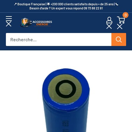
Passer
​📍​ Boutique Française | 🌟 +200 000 clients satisfaits depuis + de 25 ans | 📞​
Besoin d’aide ? Un expert vous répond 09 73 88 22 81
au
0
contenu
Accessoires
Energie