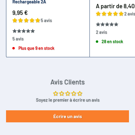
Rechargeable 2A
Prix
A partir de 8,40
LGABB41865
réduit
Prix
9,95 €
2 avi
LGABB41865
réduit
5 avis
LGABC11865
LGABC21865
2 avis
5 avis
LGABC41865
28 en stock
LGABD11865
Plus que 9 en stock
LGABD21865
LGABE11865
LGABE11865
Avis Clients
LGABF1L1865
LGABHG21865
LGCAS31865
Soyez le premier à écrire un avis
LGCH118650
LGCP218650
Écrire un avis
LGCS218650
LGCS318650