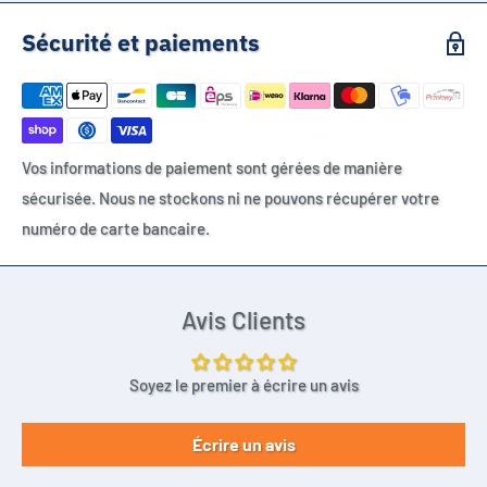
Faire attention au petit PIN qui peu être rajouté
Sécurité et paiements
APR18650M1A
INR18650
18650C4
B18650CA
Vos informations de paiement sont gérées de manière
C18650CC
sécurisée. Nous ne stockons ni ne pouvons récupérer votre
18650-2200
numéro de carte bancaire.
CMICR18650F
CMICR18650F8
N18650
Avis Clients
ICR18650-26V
18650-1800mAh
Soyez le premier à écrire un avis
18650-2000mAh
18650-2000mAh
Écrire un avis
18650-2200mAh
GP18650CH