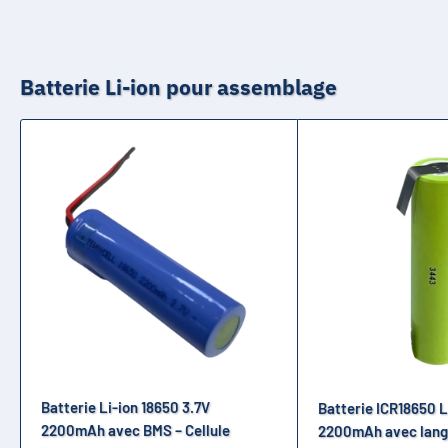
GP1865L180
ICR18650-26F
ICR,18650
Batterie Li-ion pour assemblage
ICR18650,2.2Ah-AT
ISR18650-1300
ICR18650PA
INR18650PB1
ICR18650NH
ICR18650NM
18650KAHL
INR-18650-CE
LGAAHD21865
LGAAMF11865
LGAAS31865
Batterie Li-ion 18650 3.7V
Batterie ICR18650 L
LGAAS31865
2200mAh avec BMS – Cellule
2200mAh avec lang
LGAAS41865