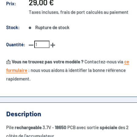
Prix
29,00 €
Prix:
réduit
Taxes incluses, frais de port calculés au paiement
Stock:
Rupture de stock
Quantité:
📩
Vous ne trouvez pas votre modèle ?
Contactez-nous via
ce
formulaire
: nous vous aidons à identifier la bonne référence
rapidement.
Description
Pile
rechargeable
3.7V -
18650
PCB avec sortie
spéciale
des 2
côtés de l'accumulateur