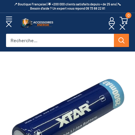
Passer
​📍​ Boutique Française | 🌟 +200 000 clients satisfaits depuis + de 25 ans | 📞​
Besoin d’aide ? Un expert vous répond 09 73 88 22 81
au
0
contenu
Accessoires
Energie