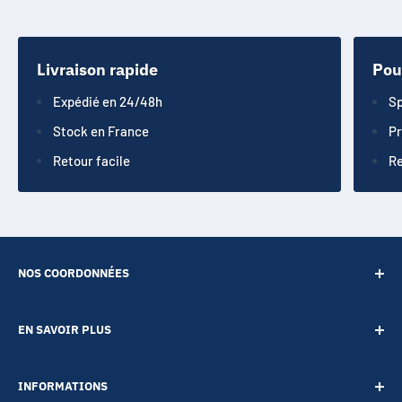
ICR18650NM
18650KAHL
INR-18650-CE
Livraison rapide
Pou
LGAAHD21865
Expédié en 24/48h
Sp
LGAAMF11865
Stock en France
Pr
LGAAS31865
Retour facile
Re
LGAAS31865
LGAAS41865
LGABB41865
LGABB41865
LGABC11865
NOS COORDONNÉES
LGABC21865
SARL POINT ENERGIE
LGABC41865
EN SAVOIR PLUS
LGABD11865
20 Rue de Lépante
Contact
LGABD21865
06000 NICE
INFORMATIONS
LGABE11865
A propos