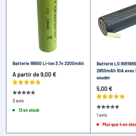
CMICR18650F8
N18650
ICR18650-26V
18650-1800mAh
18650-2000mAh
18650-2000mAh
18650-2200mAh
Batterie 18650 Li-ion 3.7v 2200mAh
Batterie LG INR1865
GP18650CH
2850mAh 10A avec 
GP1865L180
Prix
A partir de 9,00 €
souder
réduit
ICR18650-26F
Prix
5,00 €
ICR,18650
réduit
ICR18650,2.2Ah-AT
3 avis
ISR18650-1300
13 en stock
1 avis
ICR18650PA
INR18650PB1
Plus que 4 en sto
ICR18650NH