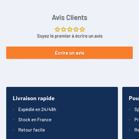
Avis Clients
Soyez le premier à écrire un avis
Écrire un avis
Livraison rapide
Pou
Expédié en 24/48h
Sp
Stock en France
Pr
Retour facile
Re