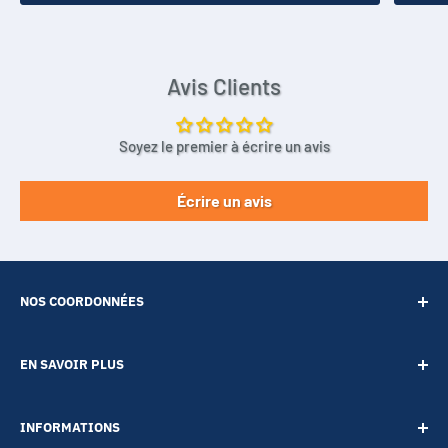
Avis Clients
Soyez le premier à écrire un avis
Écrire un avis
NOS COORDONNÉES
SARL POINT ENERGIE
EN SAVOIR PLUS
20 Rue de Lépante
Contact
06000 NICE
INFORMATIONS
A propos