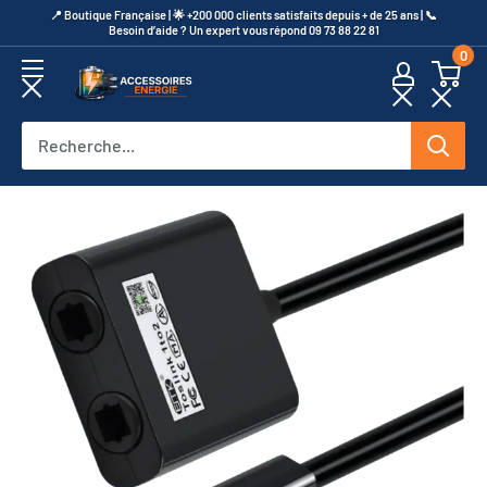
Passer
​📍​ Boutique Française | 🌟 +200 000 clients satisfaits depuis + de 25 ans | 📞​
Besoin d’aide ? Un expert vous répond 09 73 88 22 81
au
0
contenu
Accessoires
Energie