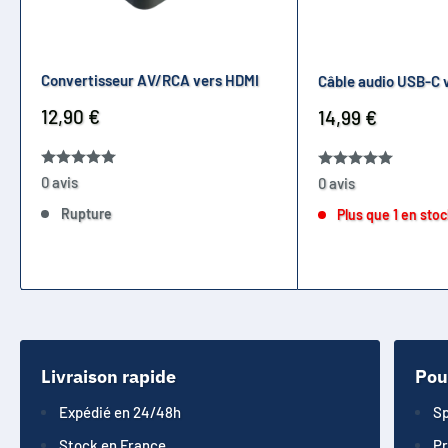
Convertisseur AV/RCA vers HDMI
Câble audio USB-C 
Prix
12,90 €
Prix
14,99 €
réduit
réduit
0 avis
0 avis
Rupture
Plus que 1 en sto
Livraison rapide
Pou
Expédié en 24/48h
Sp
Stock en France
Pr