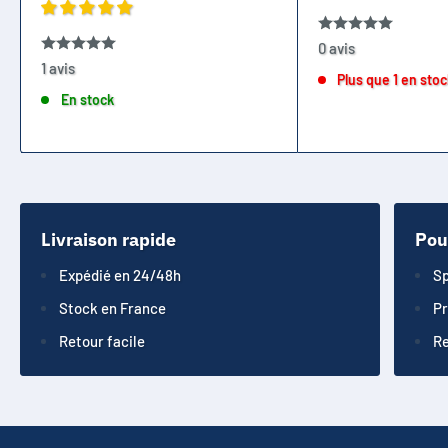
réduit
0 avis
1 avis
Plus que 1 en sto
En stock
Livraison rapide
Pou
Expédié en 24/48h
Sp
Stock en France
Pr
Retour facile
Re