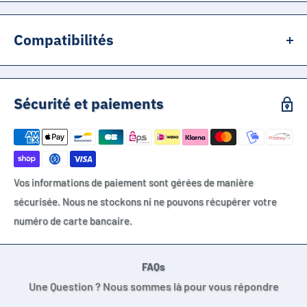
Compatibilités
Compatible :
Appareils nécessitant une sortie 12V AC
Sécurité et paiements
Équipements acceptant 1000mA maximum
Équipements acceptant une puissance de 12VA maximum
Appareils avec fiche 5.5 x 2.1 mm
Appareils avec fiche 5.5 x 2.5 mm via adaptateur inclus
Vos informations de paiement sont gérées de manière
Modules audio compatibles 12V AC
sécurisée. Nous ne stockons ni ne pouvons récupérer votre
Instruments électroniques compatibles 12V AC
numéro de carte bancaire.
Anciens équipements basse tension compatibles courant
alternatif
Appareils indiquant 12VAC sur l’étiquette
FAQs
Une Question ? Nous sommes là pour vous répondre
Non compatible :