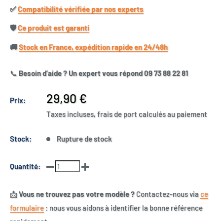
✅​
Compatibilité vérifiée par nos experts
🛡️​
Ce produit est garanti
🚚​
Stock en France, expédition rapide en 24/48h
📞
Besoin d’aide ? Un expert vous répond 09 73 88 22 81
Prix
29,90 €
Prix:
réduit
Taxes incluses, frais de port calculés au paiement
Stock:
Rupture de stock
Quantité:
📩
Vous ne trouvez pas votre modèle ?
Contactez-nous via
ce
formulaire
: nous vous aidons à identifier la bonne référence