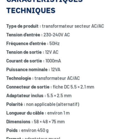
TECHNIQUES
Type de produit :
transformateur secteur AC/AC
Tension d’entrée :
230-240V AC
Fréquence d’entrée :
50Hz
Tension de sortie :
12V AC
Courant de sortie :
1000mA
Puissance nominale :
12VA
Technologie :
transformateur AC/AC
Connecteur de sortie :
fiche DC 5.5 × 2.1 mm
Adaptateur inclus :
5.5 × 2.5 mm
Polarité :
non applicable (alternatif)
Longueur du câble :
environ 1 m
Dimensions :
58 × 48 × 75 mm
Poids :
environ 450 g
Format :
adaptateur mural