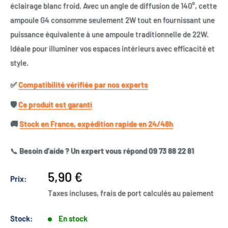
éclairage blanc froid. Avec un angle de diffusion de 140°, cette
ampoule G4 consomme seulement 2W tout en fournissant une
puissance équivalente à une ampoule traditionnelle de 22W.
Idéale pour illuminer vos espaces intérieurs avec efficacité et
style.
✅​
Compatibilité vérifiée par nos experts
🛡️​
Ce produit est garanti
🚚​
Stock en France, expédition rapide en 24/48h
📞
Besoin d’aide ? Un expert vous répond 09 73 88 22 81
Prix
5,90 €
Prix:
réduit
Taxes incluses, frais de port calculés au paiement
Stock:
En stock