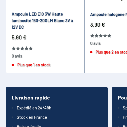
Ampoule LED E10 3W Haute
Ampoule halogène 
luminosité 150-200LM Blanc 3V à
Prix
3,90 €
12V DC
réduit
Prix
5,90 €
réduit
0 avis
Plus que 2 en sto
0 avis
Plus que 1 en stock
Livraison rapide
Pou
Expédié en 24/48h
Sp
Stock en France
Pr
Retour facile
Re