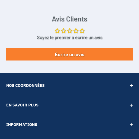
Avis Clients
Soyez le premier à écrire un avis
Écrire un avis
NOS COORDONNÉES
SARL POINT ENERGIE
EN SAVOIR PLUS
20 Rue de Lépante
Contact
06000 NICE
INFORMATIONS
A propos
Tél :
09 73 88 22 81
Notre blog
Votre vie privée