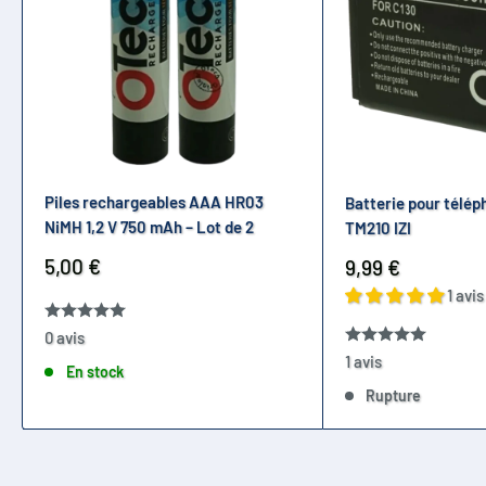
Piles rechargeables AAA HR03
Batterie pour télép
NiMH 1,2 V 750 mAh – Lot de 2
TM210 IZI
Prix
5,00 €
Prix
9,99 €
réduit
réduit
1 avis
0 avis
1 avis
En stock
Rupture