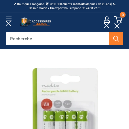
Passer
​📍​ Boutique Française | 🌟 +200 000 clients satisfaits depuis + de 25 ans | 📞​
Besoin d’aide ? Un expert vous répond 09 73 88 22 81
au
0
contenu
Accessoires
Energie