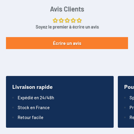
Avis Clients
Soyez le premier à écrire un avis
Écrire un avis
Livraison rapide
Pou
Expédié en 24/48h
Sp
Stock en France
Pr
Retour facile
Re