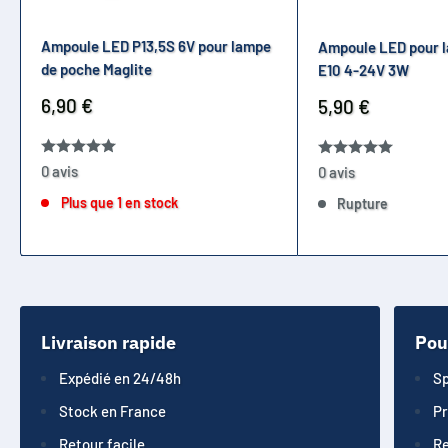
Ampoule LED P13,5S 6V pour lampe
Ampoule LED pour 
de poche Maglite
E10 4-24V 3W
Prix
6,90 €
Prix
5,90 €
réduit
réduit
0 avis
0 avis
Plus que 1 en stock
Rupture
Livraison rapide
Pou
Expédié en 24/48h
Sp
Stock en France
Pr
Retour facile
Re