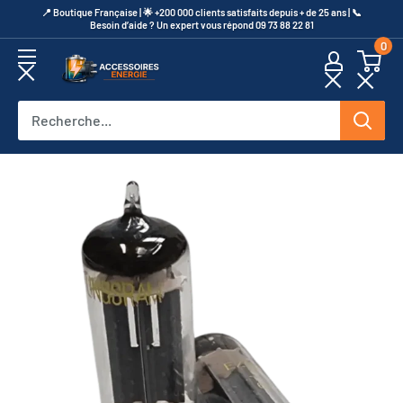
Passer
​📍​ Boutique Française | 🌟 +200 000 clients satisfaits depuis + de 25 ans | 📞​
Besoin d’aide ? Un expert vous répond 09 73 88 22 81
au
0
contenu
Accessoires
Energie