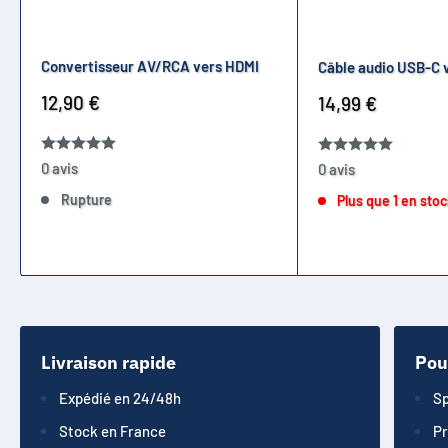
Convertisseur AV/RCA vers HDMI
Câble audio USB-C 
Prix
12,90 €
Prix
14,99 €
réduit
réduit
0 avis
0 avis
Rupture
Plus que 1 en sto
Livraison rapide
Pou
Expédié en 24/48h
Sp
Stock en France
Pr