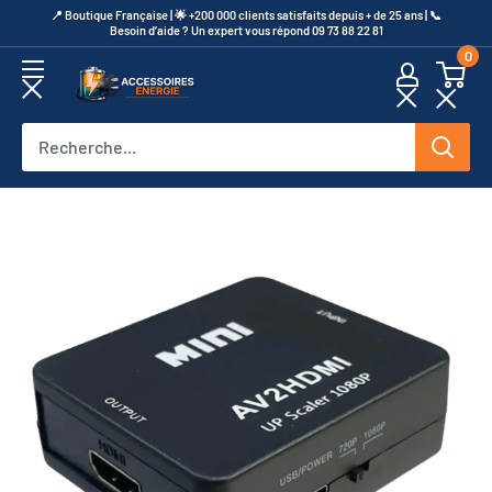
Passer
​📍​ Boutique Française | 🌟 +200 000 clients satisfaits depuis + de 25 ans | 📞​
Besoin d’aide ? Un expert vous répond 09 73 88 22 81
au
0
contenu
Accessoires
Energie