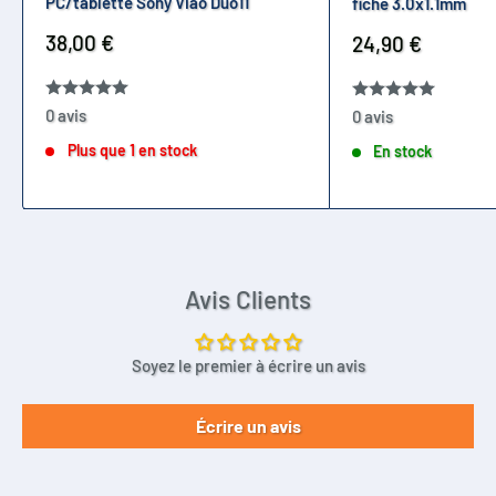
PC/tablette Sony Viao Duo11
fiche 3.0x1.1mm
Prix
38,00 €
Prix
24,90 €
réduit
réduit
0 avis
0 avis
Plus que 1 en stock
En stock
Avis Clients
Soyez le premier à écrire un avis
Écrire un avis