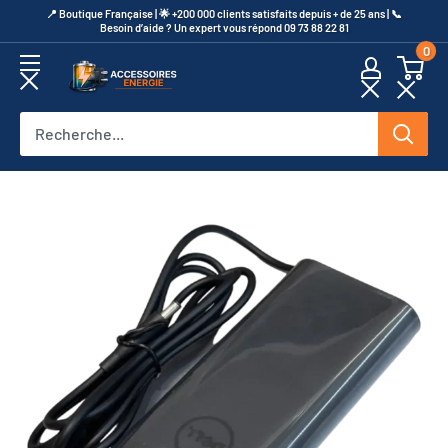
Passer
​📍​ Boutique Française | 🌟 +200 000 clients satisfaits depuis + de 25 ans | 📞​
Besoin d’aide ? Un expert vous répond 09 73 88 22 81
au
0
contenu
Accessoires
Energie