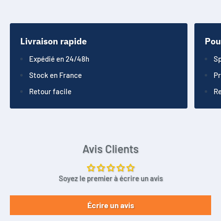
Livraison rapide
Pou
Expédié en 24/48h
Sp
Stock en France
Pr
Retour facile
Re
Avis Clients
Soyez le premier à écrire un avis
Écrire un avis