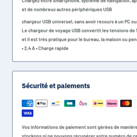
Chargez votre smartphone, système de navigation, a
et de nombreux autres périphériques USB
chargeur USB universel, sans avoir recours à un PC ou
Le chargeur de voyage USB convertit les tensions de 110
et il est très pratique pour le bureau, la maison ou p
• 2,4 A • Charge rapide
Sécurité et paiements
Vos informations de paiement sont gérées de manièr
stockons ni ne pouvons récupérer votre numéro de ca