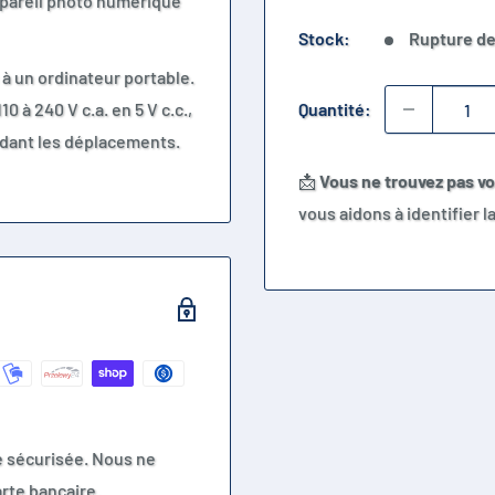
ppareil photo numérique
Stock:
Rupture de
 à un ordinateur portable.
 à 240 V c.a. en 5 V c.c.,
Quantité:
endant les déplacements.
📩
Vous ne trouvez pas v
vous aidons à identifier 
e sécurisée. Nous ne
rte bancaire.