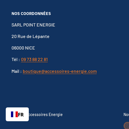
NOS COORDONNÉES
SARL POINT ENERGIE
20 Rue de Lépante
06000 NICE
Tél :
09 73 88 22 81
Mail :
boutique@accessoires-energie.com
FR
© 2026 Accessoires Energie
No