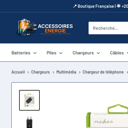
Passer
​📍​ Boutique Française | 🌟 +2
au
contenu
Accessoires
Energie
Batteries
Piles
Chargeurs
Câbles
Accueil
Chargeurs
Multimédia
Chargeur de téléphone