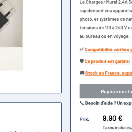
Le Chargeur Mural 2.4A So
rapidement vos appareils
photo, et systèmes de nav
tensions de 110 à 240 V en
au bureau ou en voyage.
✅​
Compatibilité vérifiée 
🛡️​
Ce produit est garanti
🚚​
Stock en France, expé
Rupture de st
📞
Besoin d’aide ? Un exp
Prix
9,90 €
Prix:
réduit
Taxes incluses,