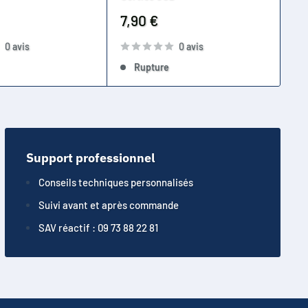
Pr
9,
ré
Prix
7,90 €
réduit
0 avis
0 avis
Rupture
Support professionnel
Conseils techniques personnalisés
Suivi avant et après commande
SAV réactif : 09 73 88 22 81