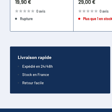
Prix
Prix
19,90 €
29,00 €
réduit
réduit
0 avis
0 avis
Rupture
Plus que 1 en stoc
Livraison rapide
Expédié en 24/48h
Stock en France
Retour facile