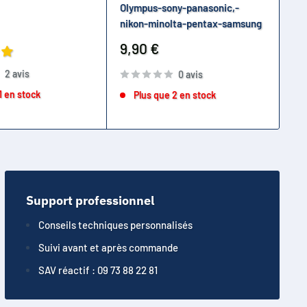
Olympus-sony-panasonic,-
co
nikon-minolta-pentax-samsung
Pr
14
ré
Prix
9,90 €
réduit
2 avis
0 avis
1 en stock
Plus que 2 en stock
Support professionnel
Conseils techniques personnalisés
Suivi avant et après commande
SAV réactif : 09 73 88 22 81