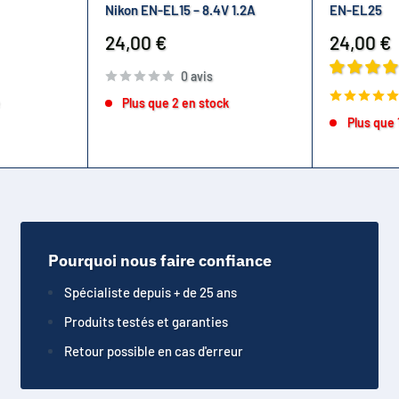
Nikon EN-EL15 – 8.4V 1.2A
EN-EL25
Prix
Prix
24,00 €
24,00 €
réduit
réduit
0 avis
e
Plus que 2 en stock
Plus que 
Pourquoi nous faire confiance
Spécialiste depuis + de 25 ans
Produits testés et garanties
Retour possible en cas d'erreur