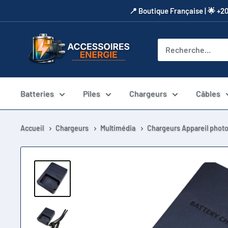
Passer
​📍​ Boutique Française | 🌟 +2
au
contenu
Accessoires
Energie
Batteries
Piles
Chargeurs
Câbles
Accueil
Chargeurs
Multimédia
Chargeurs Appareil phot