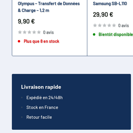
Olympus – Transfert de Données
Samsung SB-L110
& Charge – 1,2 m
Prix
29,90 €
réduit
Prix
9,90 €
0 avis
réduit
0 avis
Bientôt disponibl
Plus que 8 en stock
Livraison rapide
Expédié en 24/48h
Stock en France
Retour facile