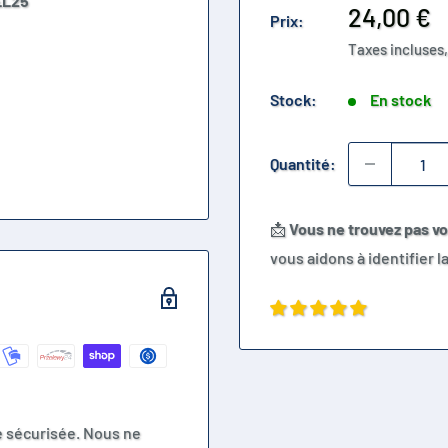
EL25
Prix
24,00 €
Prix:
réduit
Taxes incluses,
Stock:
En stock
Quantité:
📩
Vous ne trouvez pas v
vous aidons à identifier 
e sécurisée. Nous ne