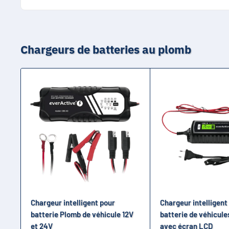
mode maintien. C'est une solution idéale pour garantir 
Le chargeur est équipé d'un indicateur LED pratique. Il v
couleurs spécifiques, un indicateur LED est généraleme
vous donne une information visuelle rapide sans avoir à
Chargeurs de batteries au plomb
Chargeur intelligent pour
Chargeur intelligent
batterie Plomb de véhicule 12V
batterie de véhicule
et 24V
avec écran LCD