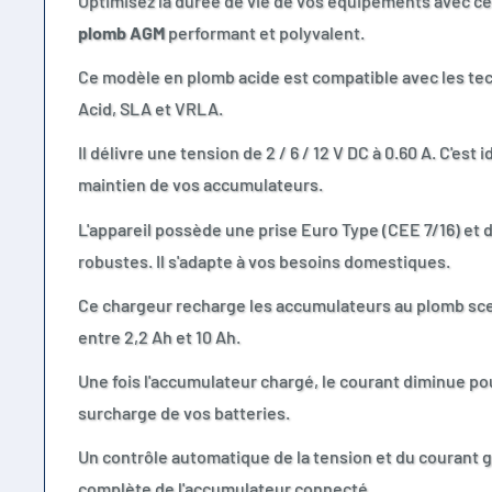
Optimisez la durée de vie de vos équipements avec c
plomb AGM
performant et polyvalent.
Ce modèle en plomb acide est compatible avec les te
Acid, SLA et VRLA.
Il délivre une tension de 2 / 6 / 12 V DC à 0.60 A. C'est 
maintien de vos accumulateurs.
L'appareil possède une prise Euro Type (CEE 7/16) et 
robustes. Il s'adapte à vos besoins domestiques.
Ce chargeur recharge les accumulateurs au plomb scel
entre 2,2 Ah et 10 Ah.
Une fois l'accumulateur chargé, le courant diminue pou
surcharge de vos batteries.
Un contrôle automatique de la tension et du courant 
complète de l'accumulateur connecté.