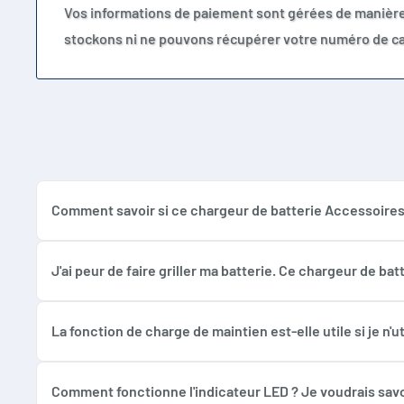
Vos informations de paiement sont gérées de manièr
stockons ni ne pouvons récupérer votre numéro de ca
Comment savoir si ce chargeur de batterie Accessoires E
Ce chargeur est conçu pour les batteries au plomb de typ
l'une de ces technologies et qu'elle se situe dans la plag
J'ai peur de faire griller ma batterie. Ce chargeur de ba
sur son étiquette ou dans sa documentation.
Absolument ! La sécurité est une priorité avec ce chargeu
que votre batterie est complètement chargée, le charge
La fonction de charge de maintien est-elle utile si je n
production de gaz, prolongeant ainsi la durée de vie de v
Oui, la fonction de charge de maintien est très utile pou
niveau de charge optimal sans risque de surcharge. La 
Comment fonctionne l'indicateur LED ? Je voudrais savoi