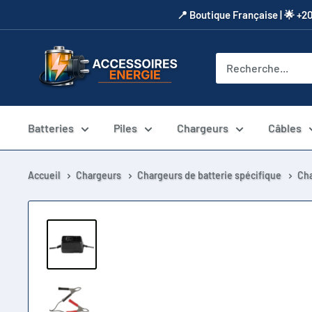
Passer
​📍​ Boutique Française | 🌟 +2
au
contenu
Accessoires
Energie
Batteries
Piles
Chargeurs
Câbles
Accueil
Chargeurs
Chargeurs de batterie spécifique
Cha