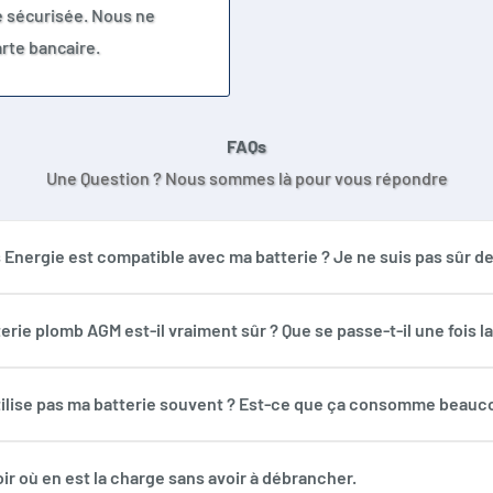
e sécurisée. Nous ne
rte bancaire.
FAQs
Une Question ? Nous sommes là pour vous répondre
nergie est compatible avec ma batterie ? Je ne suis pas sûr de 
e AGM, Gel, Lead Acid, SLA et VRLA. Il est compatible avec les ten
e de capacité de 2,2 Ah à 10 Ah, ce chargeur est tout à fait adapt
tterie plomb AGM est-il vraiment sûr ? Que se passe-t-il une fois l
r Accessoires Energie. Il dispose d'une protection contre l'inver
ur réduit automatiquement le courant pour passer en mode charg
'utilise pas ma batterie souvent ? Est-ce que ça consomme beauco
otre batterie tout en la maintenant prête à l'emploi.
r les batteries peu utilisées. Elle permet de compenser la décharg
consommation électrique est minime, avec un maximum de 8.3 W l
r où en est la charge sans avoir à débrancher.