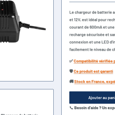
Le chargeur de batterie 
et 12V, est idéal pour r
courant de 600mA et une f
recharge sécurisée et sa
connexion et une LED d'in
facilement le niveau de c
✅​
Compatibilité vérifiée 
🛡️​
Ce produit est garanti
🚚​
Stock en France, expé
Ajouter au pan
📞
Besoin d’aide ? Un exp