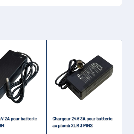
rez besoin.
rie. Bien que la description ne détaille pas les
resque pleine, ou complètement chargée. Cela
V 2A pour batterie
Chargeur 24V 3A pour batterie
Ch
GM
au plomb XLR 3 PINS
AG