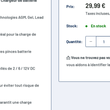
e
Chargeur de batterie
Prix
29,99 €
Prix:
réduit
Taxes incluses,
chnologies AGM, Gel, Lead
Stock:
En stock
idéal pour la charge de
Quantité:
des pinces batterie
📩
Vous ne trouvez pas v
vous aidons à identifier 
lés de 2 / 6 / 12V DC
r éviter tout risque de
garantit une charge