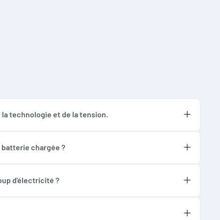
la technologie et de la tension.
sions de 2V, 6V et 12V. Si votre batterie utilise
é. Vous pouvez vérifier le type de votre batterie
a batterie chargée ?
sion de polarité et les courts-circuits. Une fois
e de maintien. Cela évite la surcharge et la
up d'électricité ?
e naturelle de la batterie et de la maintenir à un
ors d'une charge active, et encore moins en