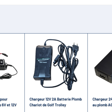
que votre batterie sera toujours opérationnelle quand vous en au
ous permet de suivre facilement l'état de la charge de votre batte
nt conçu pour montrer si la batterie est en cours de charge, p
 intervenir sur le branchement.
 pour
Chargeur 12V 2A Batterie Plomb
Chargeur 24
s 6V et 12V
Chariot de Golf Trolley
au plomb A