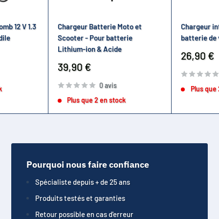
omb 12 V 1.3
Chargeur Batterie Moto et
Chargeur in
dile
Scooter - Pour batterie
batterie de
Lithium-ion & Acide
Prix
26,90 €
réduit
Prix
39,90 €
réduit
0 avis
k
Plus que 
Plus que 2 en stock
Pourquoi nous faire confiance
Spécialiste depuis + de 25 ans
Produits testés et garanties
Retour possible en cas d'erreur