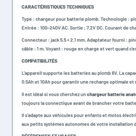
CARACTÉRISTIQUES TECHNIQUES
Type : chargeur pour batterie plomb. Technologie : pl
Entrée : 100–240V AC. Sortie : 7.2V DC. Courant de char
Connecteur : jack 5.5 × 2.1 mm. Adaptateur fourni : p
câble : 1 m. Voyant : rouge en charge et vert quand c'e
COMPATIBILITÉS
L'appareil supporte les batteries au plomb 6V. La capac
0.5Ah et 10Ah pour garantir une recharge optimale et 
Il est idéal si vous cherchez un
chargeur batterie anat
toujours la connectique avant de brancher votre batt
Il s'adapte aux véhicules pour enfants et motos électri
aux petits systèmes autonomes de votre installation
RÉFÉRENCES ET USAGES