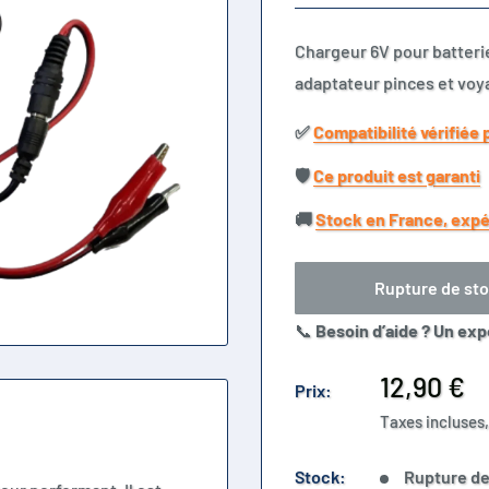
Chargeur 6V pour batterie
adaptateur pinces et voy
✅​
Compatibilité vérifiée 
🛡️​
Ce produit est garanti
🚚​
Stock en France, expé
Rupture de st
📞
Besoin d’aide ? Un exp
Prix
12,90 €
Prix:
réduit
Taxes incluses,
Stock:
Rupture de