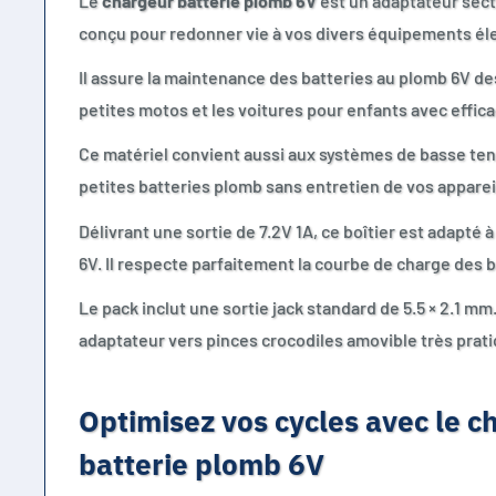
Le
chargeur batterie plomb 6V
est un adaptateur sect
conçu pour redonner vie à vos divers équipements élec
Il assure la maintenance des batteries au plomb 6V des
petites motos et les voitures pour enfants avec efficac
Ce matériel convient aussi aux systèmes de basse tensi
petites batteries plomb sans entretien de vos appareil
Délivrant une sortie de 7.2V 1A, ce boîtier est adapté à
6V. Il respecte parfaitement la courbe de charge des b
Le pack inclut une sortie jack standard de 5.5 × 2.1 m
adaptateur vers pinces crocodiles amovible très pratiq
Optimisez vos cycles avec le c
batterie plomb 6V