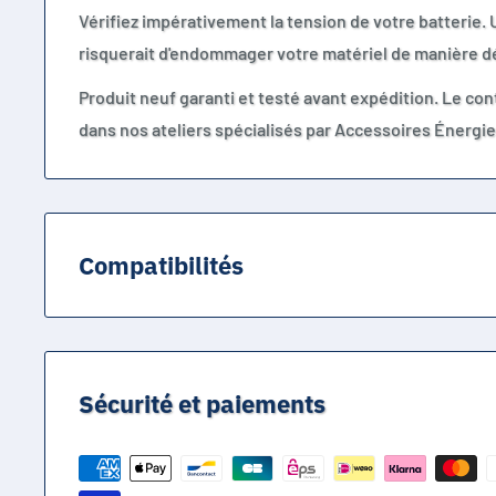
Vérifiez impérativement la tension de votre batterie.
risquerait d'endommager votre matériel de manière déf
Produit neuf garanti et testé avant expédition. Le con
dans nos ateliers spécialisés par Accessoires Énergie
Compatibilités
Compatible avec les batteries au plomb 6V de 0.5Ah à
technologie plomb-acide, AGM, gel ou sans entretien,
x 2.1 mm ou pinces crocodiles selon branchement. No
Sécurité et paiements
batteries lithium, NiMH, NiCd ou batteries 12V.