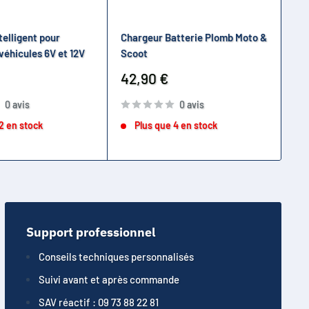
telligent pour
Chargeur Batterie Plomb Moto &
Cha
 véhicules 6V et 12V
Scoot
bat
av
Prix
42,90 €
réduit
Pr
45
0 avis
0 avis
ré
2 en stock
Plus que 4 en stock
Support professionnel
Conseils techniques personnalisés
Suivi avant et après commande
SAV réactif : 09 73 88 22 81