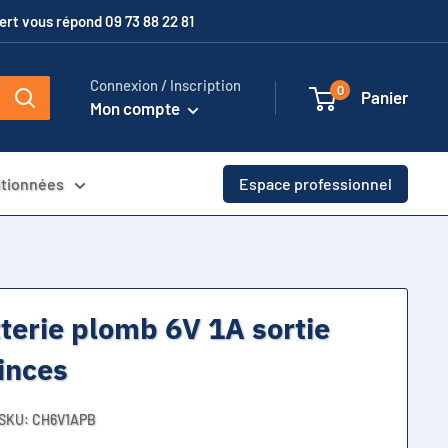
xpert vous répond 09 73 88 22 81
Connexion / Inscription
0
Panier
Mon compte
itionnées
Espace professionnel
terie plomb 6V 1A sortie
inces
SKU:
CH6V1APB