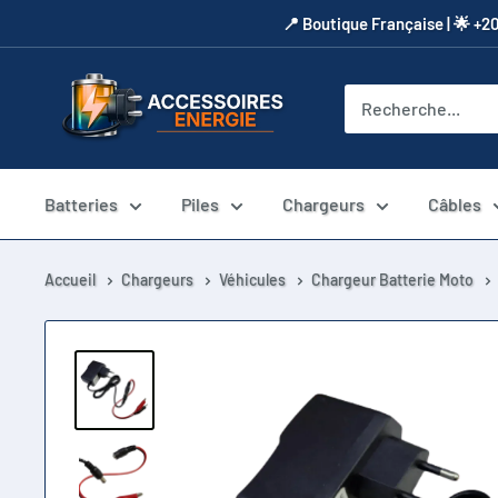
Passer
​📍​ Boutique Française | 🌟 +2
au
contenu
Accessoires
Energie
Batteries
Piles
Chargeurs
Câbles
Accueil
Chargeurs
Véhicules
Chargeur Batterie Moto