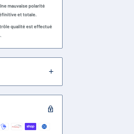
 Une mauvaise polarité
initive et totale.
trôle qualité est effectué
.
 10Ah environ,
 avec connecteur jack 5.5
n compatible avec