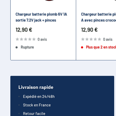
Chargeur batterie plomb 6V 1A
Chargeur batterie pl
sortie 7.2V jack + pinces
A avec pinces croco
Prix
Prix
12,90 €
12,90 €
réduit
réduit
0 avis
0 avis
Rupture
Plus que 2 en stoc
Livraison rapide
Expédié en 24/48h
Stock en France
Retour facile