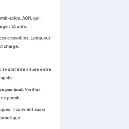
omb-acide, AGM, gel.
ge : 1A utile.
inces crocodiles. Longueur
st chargé.
ité doit être située entre
rapide.
ec pac boat
. Vérifiez
erie plomb.
ques. Il convient aussi
 domotique.