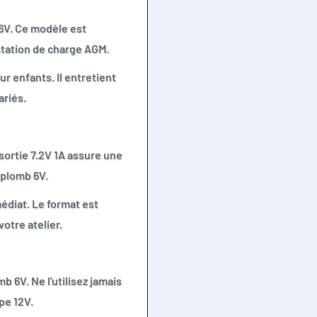
6V. Ce modèle est
station de charge AGM.
ur enfants. Il entretient
ariés.
 sortie 7.2V 1A assure une
 plomb 6V.
édiat. Le format est
otre atelier.
b 6V. Ne l'utilisez jamais
pe 12V.