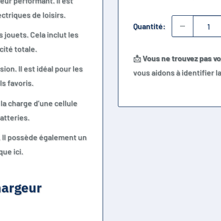
eur performant. Il est
triques de loisirs.
Quantité:
 jouets. Cela inclut les
ité totale.
📩
Vous ne trouvez pas v
on. Il est idéal pour les
vous aidons à identifier 
s favoris.
 la charge d’une cellule
atteries.
m. Il possède également un
ue ici.
hargeur