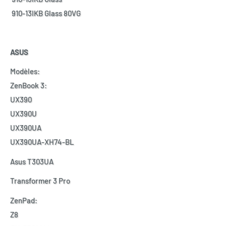
910-13IKB Glass 80VG
ASUS
Modèles:
ZenBook 3:
UX390
UX390U
UX390UA
UX390UA-XH74-BL
Asus T303UA
Transformer 3 Pro
ZenPad:
Z8