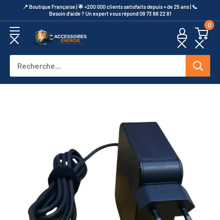
Passer
​📍​ Boutique Française | 🌟 +200 000 clients satisfaits depuis + de 25 ans | 📞​
Besoin d’aide ? Un expert vous répond 09 73 88 22 81
au
0
contenu
Accessoires
Energie