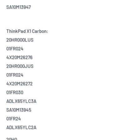
SA10M13947
ThinkPad X1 Carbon:
20HR000LUS
01FR024
4X20M26276
20HR000JUS
01FR024
4X20M26272
01FR030
ADLX65YLC3A
SA10M13945
01FR24
ADLX65YLC2A
20HQ