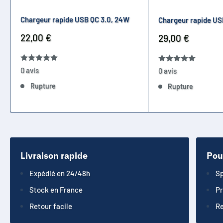
Chargeur rapide USB QC 3.0, 24W
Chargeur rapide U
Prix
22,00 €
Prix
29,00 €
réduit
réduit
0 avis
0 avis
Rupture
Rupture
Livraison rapide
Pou
Expédié en 24/48h
Sp
Stock en France
Pr
Retour facile
Re