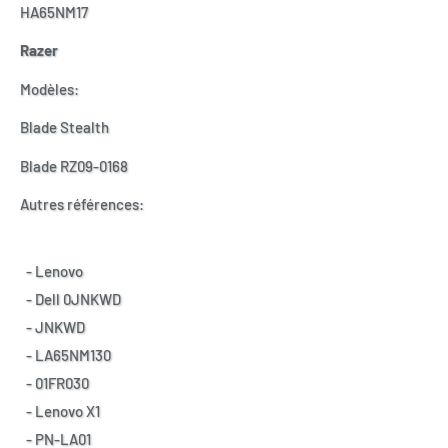
HA65NM17
Razer
Modèles:
Blade Stealth
Blade RZ09-0168
Autres références:
- Lenovo
- Dell 0JNKWD
- JNKWD
- LA65NM130
- 01FR030
- Lenovo X1
- PN-LA01