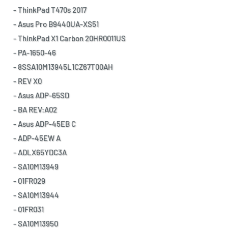
- ThinkPad T470s 2017
- Asus Pro B9440UA-XS51
- ThinkPad X1 Carbon 20HR0011US
- PA-1650-46
- 8SSA10M13945L1CZ67T00AH
- REV X0
- Asus ADP-65SD
- BA REV:A02
- Asus ADP-45EB C
- ADP-45EW A
- ADLX65YDC3A
- SA10M13949
- 01FR029
- SA10M13944
- 01FR031
- SA10M13950