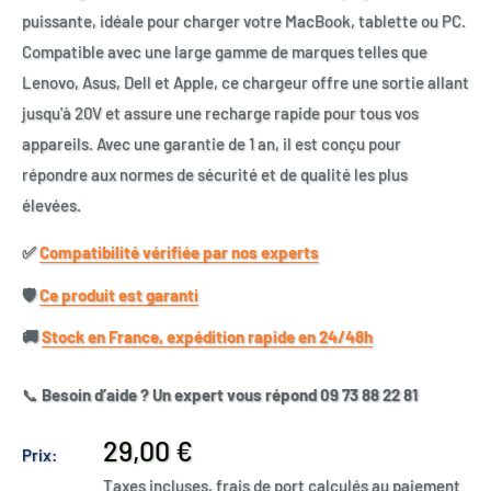
puissante, idéale pour charger votre MacBook, tablette ou PC.
Compatible avec une large gamme de marques telles que
Lenovo, Asus, Dell et Apple, ce chargeur offre une sortie allant
jusqu'à 20V et assure une recharge rapide pour tous vos
appareils. Avec une garantie de 1 an, il est conçu pour
répondre aux normes de sécurité et de qualité les plus
élevées.
✅​
Compatibilité vérifiée par nos experts
🛡️​
Ce produit est garanti
🚚​
Stock en France, expédition rapide en 24/48h
📞
Besoin d’aide ? Un expert vous répond 09 73 88 22 81
Prix
29,00 €
Prix:
réduit
Taxes incluses, frais de port calculés au paiement