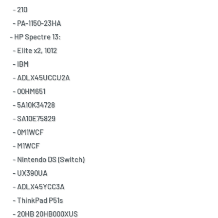
- 210
- PA-1150-23HA
- HP Spectre 13:
- Elite x2, 1012
- IBM
- ADLX45UCCU2A
- 00HM651
- 5A10K34728
- SA10E75829
- 0M1WCF
- M1WCF
- Nintendo DS (Switch)
- UX390UA
- ADLX45YCC3A
- ThinkPad P51s
- 20HB 20HB000XUS