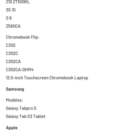
Z10 ZT500KL
3S 10
S 8
Z580CA
Chromebook Flip:
C302
C302C
C302CA
C302CA-DHM4
12.5-inch Touchscreen Chromebook Laptop
Samsung
Modèles:
Galaxy Tabpro S
Galaxy Tab S3 Tablet
Apple