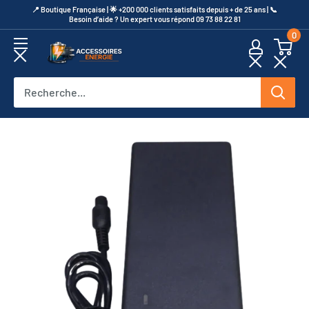
Passer
​📍​ Boutique Française | 🌟 +200 000 clients satisfaits depuis + de 25 ans | 📞​
Besoin d’aide ? Un expert vous répond 09 73 88 22 81
au
0
contenu
Accessoires
Energie