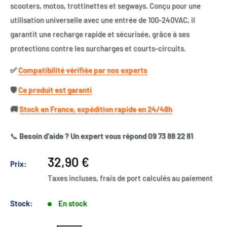
scooters, motos, trottinettes et segways. Conçu pour une
utilisation universelle avec une entrée de 100-240VAC, il
garantit une recharge rapide et sécurisée, grâce à ses
protections contre les surcharges et courts-circuits.
✅​
Compatibilité vérifiée par nos experts
🛡️​
Ce produit est garanti
🚚​
Stock en France, expédition rapide en 24/48h
📞
Besoin d’aide ? Un expert vous répond 09 73 88 22 81
Prix
32,90 €
Prix:
réduit
Taxes incluses, frais de port calculés au paiement
Stock:
En stock