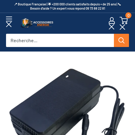
Passer
​📍​ Boutique Française | 🌟 +200 000 clients satisfaits depuis + de 25 ans | 📞​
Besoin d’aide ? Un expert vous répond 09 73 88 22 81
au
0
contenu
Accessoires
Energie