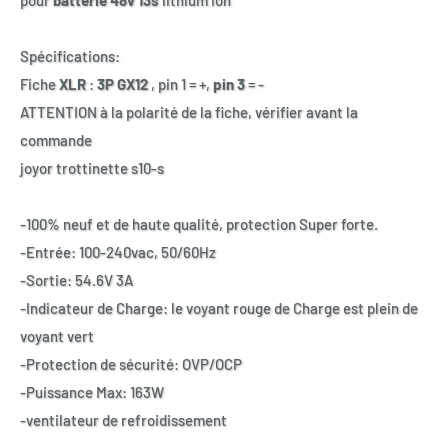
pour
batterie 48v 13s
lithium ion
Spécifications:
Fiche
XLR
:
3P GX12
, pin 1 = +,
pin 3
= -
ATTENTION à la polarité de la fiche, vérifier avant la
commande
joyor trottinette s10-s
-100% neuf et de haute qualité, protection Super forte.
-Entrée: 100-240vac, 50/60Hz
-Sortie: 54.6V 3A
-Indicateur de Charge: le voyant rouge de Charge est plein de
voyant vert
-Protection de sécurité: OVP/OCP
-Puissance Max: 163W
-ventilateur de refroidissement