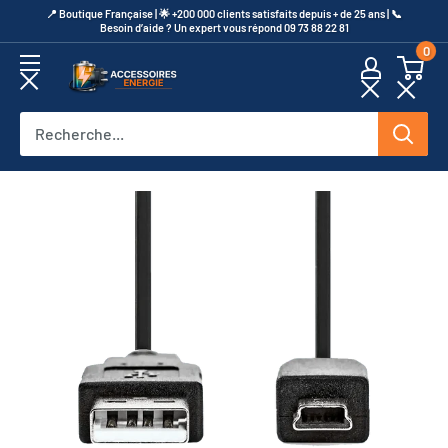
Passer
​📍​ Boutique Française | 🌟 +200 000 clients satisfaits depuis + de 25 ans | 📞​
Besoin d’aide ? Un expert vous répond 09 73 88 22 81
au
0
contenu
Accessoires
Energie