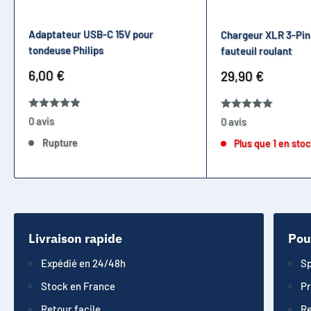
Adaptateur USB-C 15V pour
Chargeur XLR 3-Pin
tondeuse Philips
fauteuil roulant
Prix
6,00 €
Prix
29,90 €
réduit
réduit
0 avis
0 avis
Rupture
Plus que 1 en sto
Livraison rapide
Pou
Expédié en 24/48h
Sp
Stock en France
Pr
Retour facile
Re