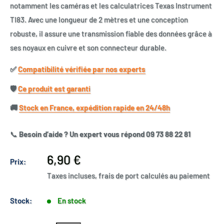
notamment les caméras et les calculatrices Texas Instrument
TI83. Avec une longueur de 2 mètres et une conception
robuste, il assure une transmission fiable des données grâce à
ses noyaux en cuivre et son connecteur durable.
✅​
Compatibilité vérifiée par nos experts
🛡️​
Ce produit est garanti
🚚​
Stock en France, expédition rapide en 24/48h
📞
Besoin d’aide ? Un expert vous répond 09 73 88 22 81
Prix
6,90 €
Prix:
réduit
Taxes incluses, frais de port calculés au paiement
Stock:
En stock