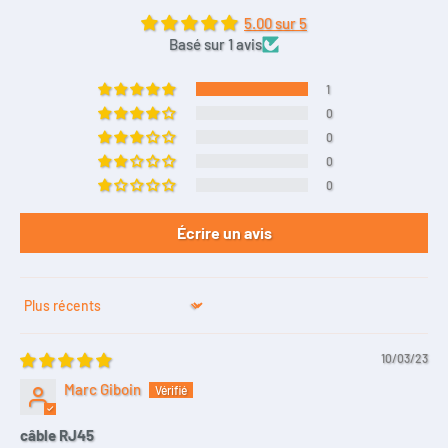
5.00 sur 5
Basé sur 1 avis
1
0
0
0
0
Écrire un avis
Sort by
10/03/23
Marc Giboin
câble RJ45