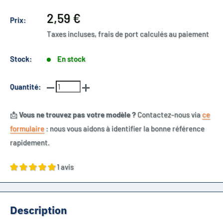
Prix
2,59 €
Prix:
réduit
Taxes incluses, frais de port calculés au paiement
Stock:
En stock
Quantité:
📩
Vous ne trouvez pas votre modèle ?
Contactez-nous via
ce
formulaire
: nous vous aidons à identifier la bonne référence
rapidement.
1 avis
Description