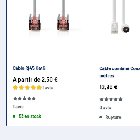
Câble Rj45 Cat6
Câble combiné Coax 
mètres
Prix
A partir de 2,50 €
réduit
Prix
12,95 €
1 avis
réduit
1 avis
0 avis
53 en stock
Rupture