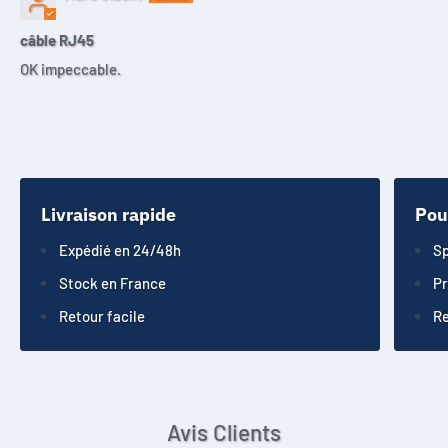
câble RJ45
OK impeccable.
Livraison rapide
Pou
Expédié en 24/48h
Sp
Stock en France
Pr
Retour facile
Re
Avis Clients