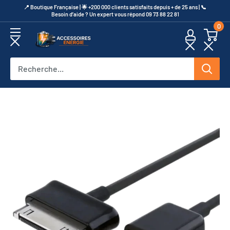
Passer
​📍​ Boutique Française | 🌟 +200 000 clients satisfaits depuis + de 25 ans | 📞​
Besoin d’aide ? Un expert vous répond 09 73 88 22 81
au
0
contenu
Accessoires
Energie