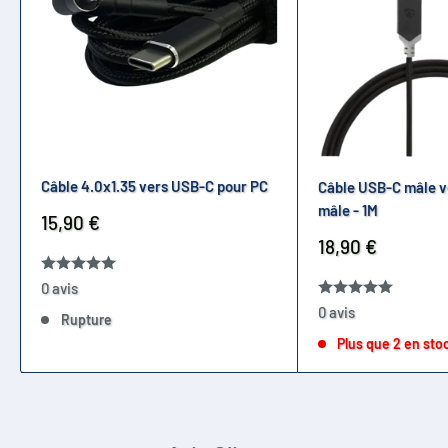
Câble 4.0x1.35 vers USB-C pour PC
Câble USB-C mâle v
mâle - 1M
Prix
15,90 €
réduit
Prix
18,90 €
réduit
0 avis
0 avis
Rupture
Plus que 2 en sto