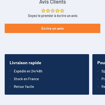
Avis Clients
Soyez le premier à écrire un avis
Écrire un avis
Livraison rapide
Pou
Expédié en 24/48h
Sp
Stock en France
Pr
Retour facile
Re