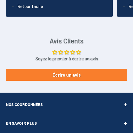
Retour facile
Re
Avis Clients
Soyez le premier à écrire un avis
Écrire un avis
NOS COORDONNÉES
SARL POINT ENERGIE
EN SAVOIR PLUS
20 Rue de Lépante