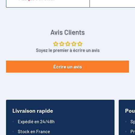
Avis Clients
Soyez le premier à écrire un avis
Écrire un avis
Livraison rapide
Pou
Expédié en 24/48h
Sp
Stock en France
Pr