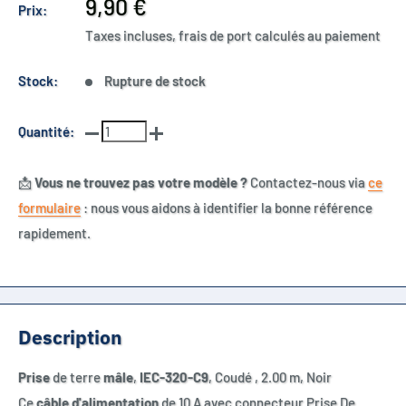
Prix
9,90 €
Prix:
réduit
Taxes incluses, frais de port calculés au paiement
Stock:
Rupture de stock
Quantité:
📩
Vous ne trouvez pas votre modèle ?
Contactez-nous via
ce
formulaire
: nous vous aidons à identifier la bonne référence
rapidement.
Description
Prise
de terre
mâle
,
IEC-320-C9
, Coudé , 2.00 m, Noir
Ce
câble d'alimentation
de 10 A avec connecteur Prise De