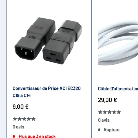
Convertisseur de Prise AC IEC320
Câble D'alimentatio
C19 à C14
Prix
29,00 €
réduit
Prix
9,00 €
réduit
0 avis
0 avis
Rupture
Plus que 3 en stock