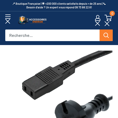
Passer
​📍​ Boutique Française | 🌟 +200 000 clients satisfaits depuis + de 25 ans | 📞​
Besoin d’aide ? Un expert vous répond 09 73 88 22 81
au
0
contenu
Accessoires
Energie