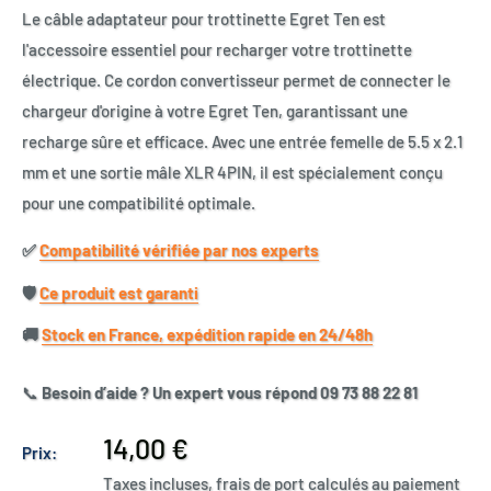
Le câble adaptateur pour trottinette Egret Ten est
l'accessoire essentiel pour recharger votre trottinette
électrique. Ce cordon convertisseur permet de connecter le
chargeur d'origine à votre Egret Ten, garantissant une
recharge sûre et efficace. Avec une entrée femelle de 5.5 x 2.1
mm et une sortie mâle XLR 4PIN, il est spécialement conçu
pour une compatibilité optimale.
✅​
Compatibilité vérifiée par nos experts
🛡️​
Ce produit est garanti
🚚​
Stock en France, expédition rapide en 24/48h
📞
Besoin d’aide ? Un expert vous répond 09 73 88 22 81
Prix
14,00 €
Prix:
réduit
Taxes incluses, frais de port calculés au paiement