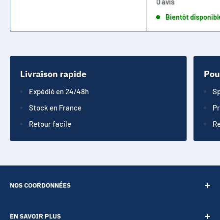
0 avis
Bientôt disponibl
Livraison rapide
Pou
Expédié en 24/48h
Sp
Stock en France
Pr
Retour facile
Re
NOS COORDONNÉES
SARL POINT ENERGIE
EN SAVOIR PLUS