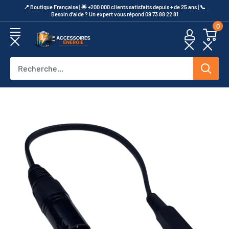
Passer
​📍​ Boutique Française | 🌟 +200 000 clients satisfaits depuis + de 25 ans | 📞​
Besoin d’aide ? Un expert vous répond 09 73 88 22 81
au
0
contenu
Accessoires
Energie