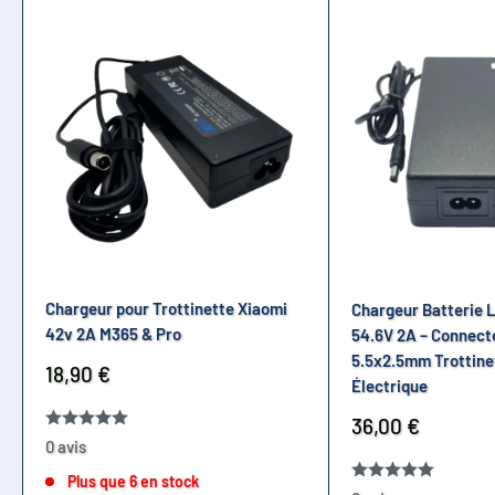
Chargeur pour Trottinette Xiaomi
Chargeur Batterie 
42v 2A M365 & Pro
54.6V 2A – Connect
5.5x2.5mm Trottine
Prix
18,90 €
Électrique
réduit
Prix
36,00 €
réduit
0 avis
Plus que 6 en stock