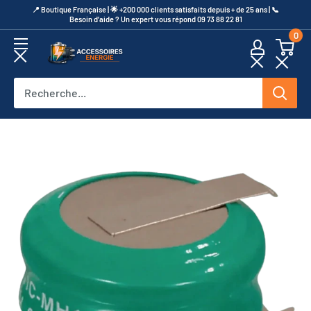
Passer
​📍​ Boutique Française | 🌟 +200 000 clients satisfaits depuis + de 25 ans | 📞​
Besoin d’aide ? Un expert vous répond 09 73 88 22 81
au
0
contenu
Accessoires
Energie