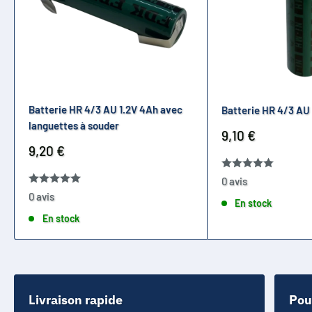
Batterie HR 4/3 AU 1.2V 4Ah avec
Batterie HR 4/3 AU
languettes à souder
Prix
9,10 €
réduit
Prix
9,20 €
réduit
0 avis
0 avis
En stock
En stock
Livraison rapide
Pou