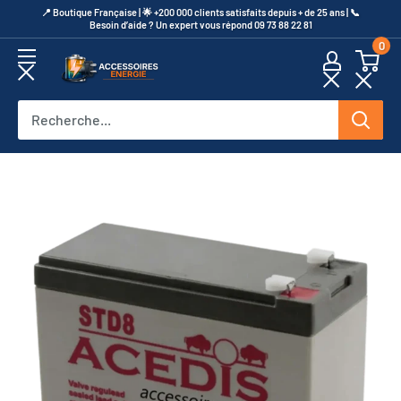
Passer
​📍​ Boutique Française | 🌟 +200 000 clients satisfaits depuis + de 25 ans | 📞​
Besoin d’aide ? Un expert vous répond 09 73 88 22 81
au
0
contenu
Accessoires
Energie