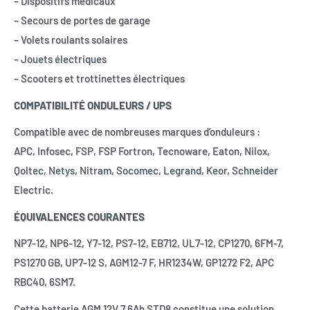
– Dispositifs médicaux
– Secours de portes de garage
– Volets roulants solaires
– Jouets électriques
– Scooters et trottinettes électriques
COMPATIBILITÉ ONDULEURS / UPS
Compatible avec de nombreuses marques d’onduleurs :
APC, Infosec, FSP, FSP Fortron, Tecnoware, Eaton, Nilox,
Qoltec, Netys, Nitram, Socomec, Legrand, Keor, Schneider
Electric.
ÉQUIVALENCES COURANTES
NP7-12, NP6-12, Y7-12, PS7-12, EB712, UL7-12, CP1270, 6FM-7,
PS1270 GB, UP7-12 S, AGM12-7 F, HR1234W, GP1272 F2, APC
RBC40, 6SM7.
Cette batterie AGM 12V 7.6Ah STD8 constitue une solution