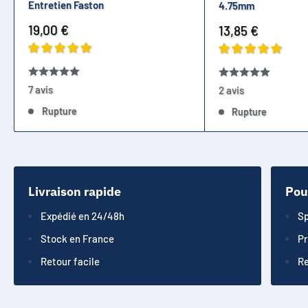
Entretien Faston
4.75mm
Prix
19,00 €
Prix
13,85 €
réduit
réduit
7 avis
2 avis
Rupture
Rupture
Livraison rapide
Pou
Expédié en 24/48h
Sp
Stock en France
Pr
Retour facile
Re