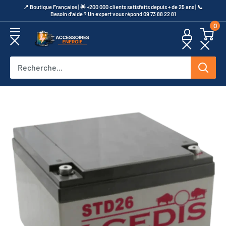
Passer
​📍​ Boutique Française | 🌟 +200 000 clients satisfaits depuis + de 25 ans | 📞​
Besoin d’aide ? Un expert vous répond 09 73 88 22 81
au
0
contenu
Accessoires
Energie