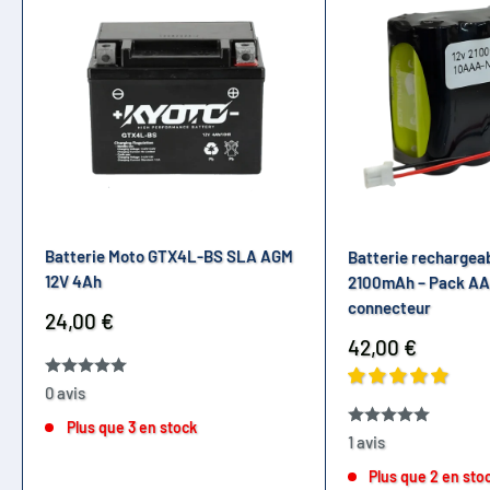
Batterie Moto GTX4L-BS SLA AGM
Batterie rechargea
12V 4Ah
2100mAh – Pack AA
connecteur
Prix
24,00 €
réduit
Prix
42,00 €
réduit
0 avis
Plus que 3 en stock
1 avis
Plus que 2 en sto