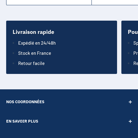
Livraison rapide
Pou
Expédié en 24/48h
Sp
Stock en France
Pr
Retour facile
Re
NOS COORDONNÉES
SARL POINT ENERGIE
EN SAVOIR PLUS
20 Rue de Lépante
Contact
06000 NICE