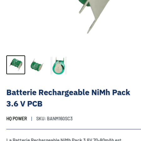
Batterie Rechargeable NiMh Pack
3.6 V PCB
HQ POWER
SKU:
BANM160SC3
La Batterie Rechargeable NiMh Pack 3.6V 70-80mAh est