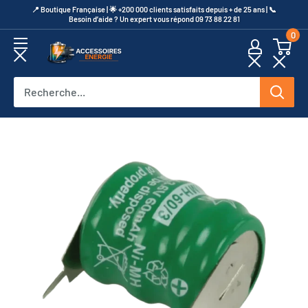
Passer
​📍​ Boutique Française | 🌟 +200 000 clients satisfaits depuis + de 25 ans | 📞​
Besoin d’aide ? Un expert vous répond 09 73 88 22 81
au
0
contenu
Accessoires
Energie