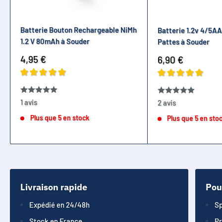
Batterie Bouton Rechargeable NiMh
Batterie 1.2v 4/5A
1.2 V 80mAh à Souder
Pattes à Souder
Prix
4,95 €
Prix
6,90 €
réduit
réduit
1 avis
2 avis
Plus que 5 en stock
Plus que 5 en sto
Livraison rapide
Pou
Expédié en 24/48h
Sp
Stock en France
Pr