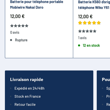
Batterie pour téléphone portable
Batterie K560 d'ori
Mobiwire Nakai Doro
téléphone Wiko Y61
Prix
12,00 €
Prix
12,00 €
réduit
réduit
0 avis
1 avis
Rupture
12 en stock
Livraison rapide
Pou
Expédié en 24/48h
Sp
Stock en France
Pr
Retour facile
Re