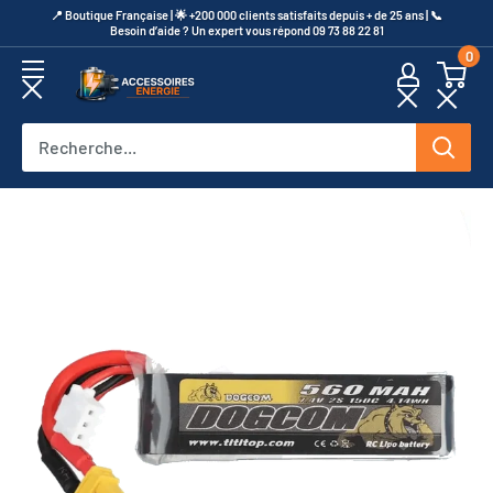
Passer
​📍​ Boutique Française | 🌟 +200 000 clients satisfaits depuis + de 25 ans | 📞​
Besoin d’aide ? Un expert vous répond 09 73 88 22 81
au
0
contenu
Accessoires
Energie