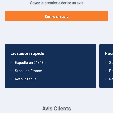
Soyez le premier à écrire un avis
Écrire un avis
Livraison rapide
Pou
Expédié en 24/48h
Sp
Stock en France
Pr
Retour facile
Re
Avis Clients