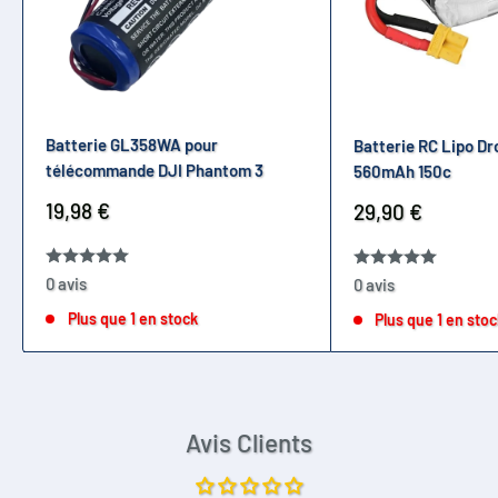
Batterie GL358WA pour
Batterie RC Lipo Dr
télécommande DJI Phantom 3
560mAh 150c
Prix
19,98 €
Prix
29,90 €
réduit
réduit
0 avis
0 avis
Plus que 1 en stock
Plus que 1 en sto
Avis Clients