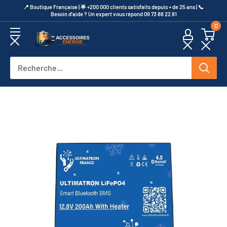
Passer
​📍​ Boutique Française | 🌟 +200 000 clients satisfaits depuis + de 25 ans | 📞​
Besoin d’aide ? Un expert vous répond 09 73 88 22 81
au
0
contenu
Accessoires
Energie