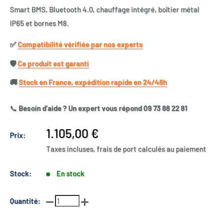
Smart BMS, Bluetooth 4.0, chauffage intégré, boîtier métal
IP65 et bornes M8.
✅​
Compatibilité vérifiée par nos experts
🛡️​
Ce produit est garanti
🚚​
Stock en France, expédition rapide en 24/48h
📞
Besoin d’aide ? Un expert vous répond 09 73 88 22 81
Prix
1.105,00 €
Prix:
réduit
Taxes incluses, frais de port calculés au paiement
Stock:
En stock
Quantité: