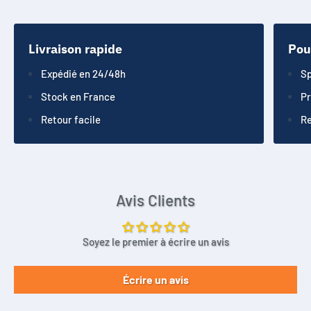
Livraison rapide
Pou
Expédié en 24/48h
Sp
Stock en France
Pr
Retour facile
Re
Avis Clients
Soyez le premier à écrire un avis
Écrire un avis