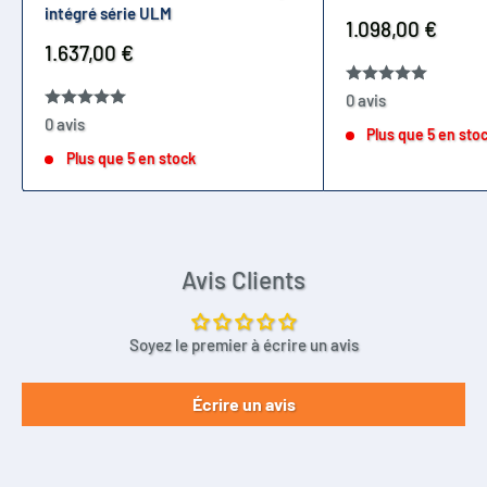
intégré série ULM
Prix
1.098,00 €
réduit
Prix
1.637,00 €
réduit
0 avis
0 avis
Plus que 5 en sto
Plus que 5 en stock
Avis Clients
Soyez le premier à écrire un avis
Écrire un avis