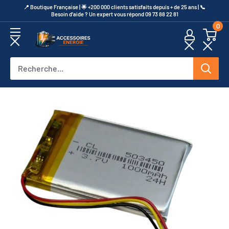
Passer
​📍​ Boutique Française | 🌟 +200 000 clients satisfaits depuis + de 25 ans | 📞​
Besoin d’aide ? Un expert vous répond 09 73 88 22 81
au
0
contenu
Accessoires
Energie