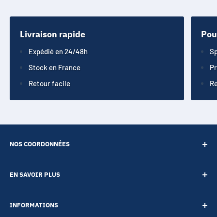
Livraison rapide
Pou
Expédié en 24/48h
Sp
Stock en France
Pr
Retour facile
Re
NOS COORDONNÉES
SARL POINT ENERGIE
EN SAVOIR PLUS
20 Rue de Lépante
Contact
06000 NICE
INFORMATIONS
A propos