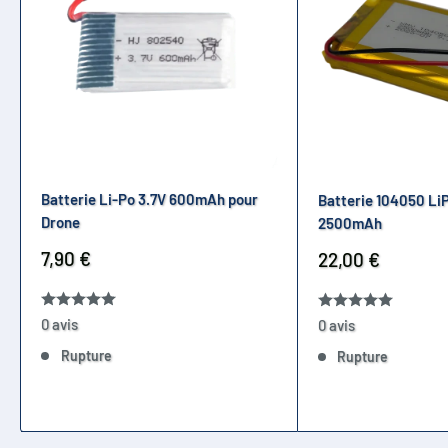
Batterie Li-Po 3.7V 600mAh pour
Batterie 104050 LiP
Drone
2500mAh
Prix
7,90 €
Prix
22,00 €
réduit
réduit
0 avis
0 avis
Rupture
Rupture