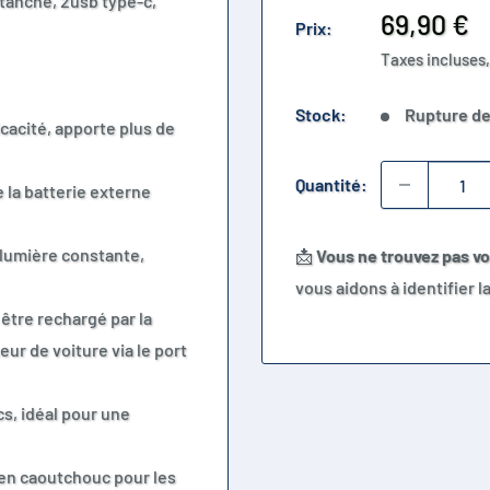
étanche, 2usb type-c,
Prix
69,90 €
Prix:
réduit
Taxes incluses,
Stock:
Rupture de
icacité, apporte plus de
Quantité:
 la batterie externe
 lumière constante,
📩
Vous ne trouvez pas v
vous aidons à identifier 
être rechargé par la
eur de voiture via le port
cs, idéal pour une
en caoutchouc pour les