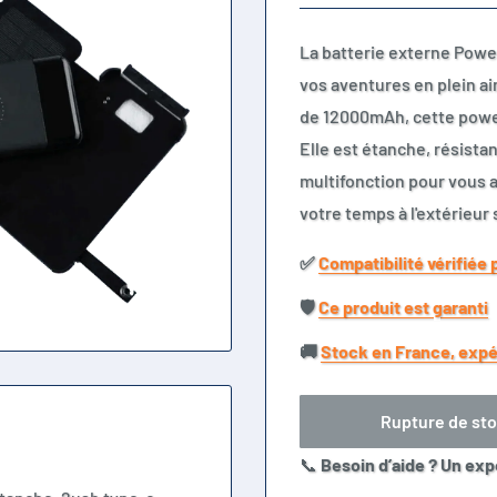
La batterie externe Power
vos aventures en plein ai
de 12000mAh, cette power
Elle est étanche, résista
multifonction pour vous 
votre temps à l'extérieur
✅​
Compatibilité vérifiée 
🛡️​
Ce produit est garanti
🚚​
Stock en France, expé
Rupture de st
📞
Besoin d’aide ? Un exp