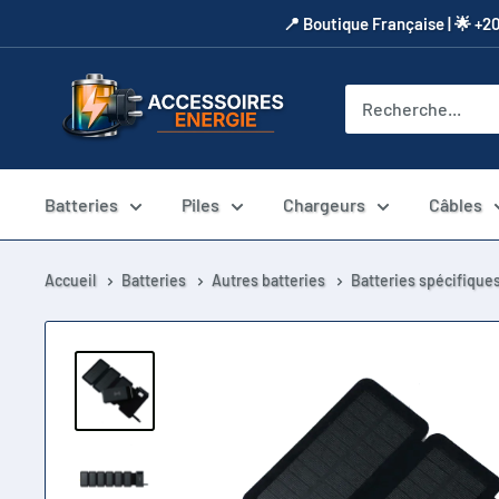
Passer
​📍​ Boutique Française | 🌟 +2
au
contenu
Accessoires
Energie
Batteries
Piles
Chargeurs
Câbles
Accueil
Batteries
Autres batteries
Batteries spécifique