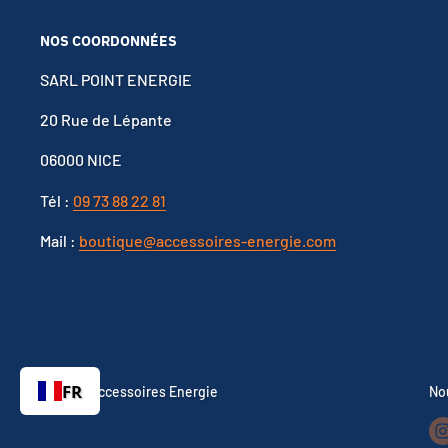
NOS COORDONNÉES
SARL POINT ENERGIE
20 Rue de Lépante
06000 NICE
Tél :
09 73 88 22 81
Mail :
boutique@accessoires-energie.com
FR
© 2026 Accessoires Energie
No