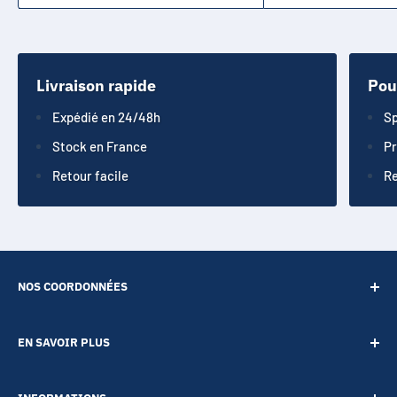
Livraison rapide
Pou
Expédié en 24/48h
Sp
Stock en France
Pr
Retour facile
Re
NOS COORDONNÉES
SARL POINT ENERGIE
EN SAVOIR PLUS
20 Rue de Lépante
Contact
06000 NICE