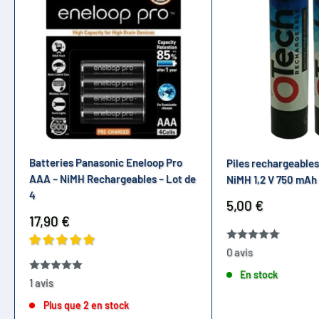
Batteries Panasonic Eneloop Pro
Piles rechargeable
AAA – NiMH Rechargeables – Lot de
NiMH 1,2 V 750 mAh 
4
Prix
5,00 €
réduit
Prix
17,90 €
réduit
0 avis
En stock
1 avis
Plus que 2 en stock