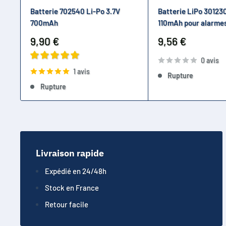
Batterie 702540 Li-Po 3.7V
Batterie LiPo 301230
700mAh
110mAh pour alarmes
Prix
Prix
9,90 €
9,56 €
réduit
réduit
0 avis
1 avis
Rupture
Rupture
Livraison rapide
Expédié en 24/48h
Stock en France
Retour facile