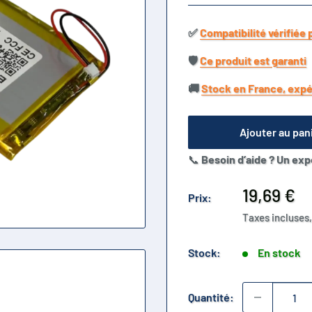
✅​
Compatibilité vérifiée 
🛡️​
Ce produit est garanti
🚚​
Stock en France, expé
Ajouter au pan
📞
Besoin d’aide ? Un exp
Prix
19,69 €
Prix:
réduit
Taxes incluses,
Stock:
En stock
Quantité: