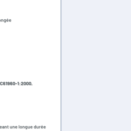
longée
EC61960-1:2000
,
igeant une longue durée