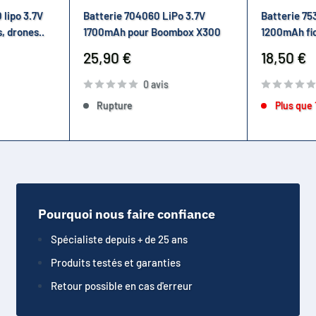
 lipo 3.7V
Batterie 704060 LiPo 3.7V
Batterie 75
, drones..
1700mAh pour Boombox X300
1200mAh fi
Prix
Prix
25,90 €
18,50 €
réduit
réduit
0 avis
Rupture
Plus que 
Pourquoi nous faire confiance
Spécialiste depuis + de 25 ans
Produits testés et garanties
Retour possible en cas d'erreur