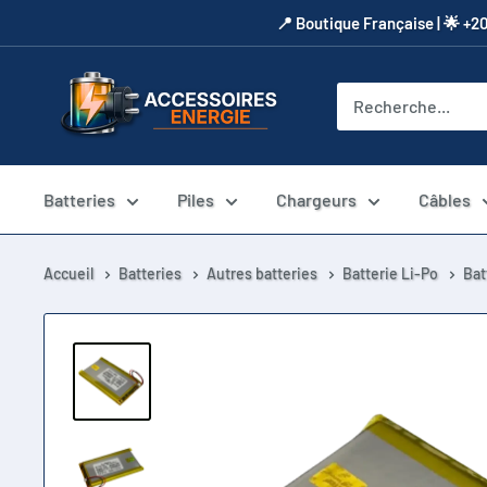
Passer
​📍​ Boutique Française | 🌟 +2
au
contenu
Accessoires
Energie
Batteries
Piles
Chargeurs
Câbles
Accueil
Batteries
Autres batteries
Batterie Li-Po
Bat