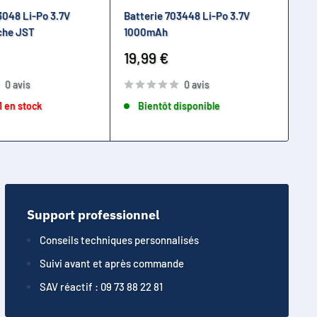
3048 Li-Po 3.7V
Batterie 703448 Li-Po 3.7V
Ba
che JST
1000mAh
50
Prix
Pr
19,99 €
19
réduit
ré
0 avis
0 avis
1 en stock
Bientôt disponible
Support professionnel
Conseils techniques personnalisés
Suivi avant et après commande
SAV réactif : 09 73 88 22 81