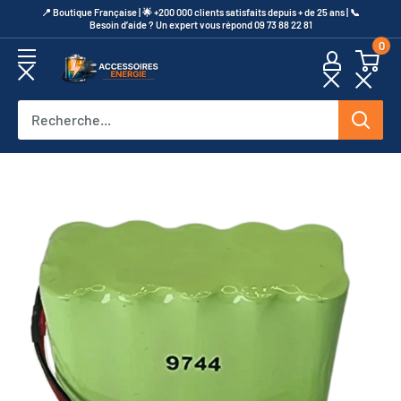
Passer
​📍​ Boutique Française | 🌟 +200 000 clients satisfaits depuis + de 25 ans | 📞​
Besoin d’aide ? Un expert vous répond 09 73 88 22 81
au
0
contenu
Accessoires
Energie