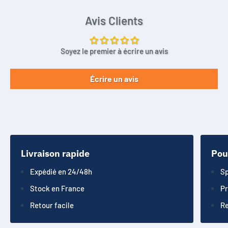
Avis Clients
Soyez le premier à écrire un avis
Écrire un avis
Livraison rapide
Pou
Expédié en 24/48h
Sp
Stock en France
Pr
Retour facile
Re