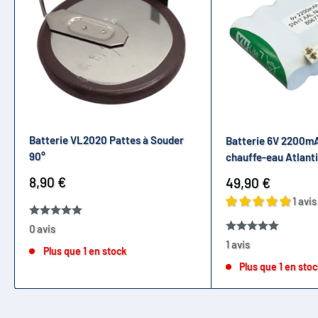
Batterie VL2020 Pattes à Souder
Batterie 6V 2200m
90°
chauffe-eau Atlant
Prix
8,90 €
Prix
49,90 €
réduit
réduit
1 avis
0 avis
1 avis
Plus que 1 en stock
Plus que 1 en sto