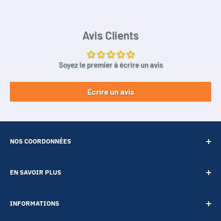
Avis Clients
Soyez le premier à écrire un avis
Écrire un avis
NOS COORDONNÉES
SARL POINT ENERGIE
EN SAVOIR PLUS
20 Rue de Lépante
Contact
06000 NICE
INFORMATIONS
A propos
Tél :
09 73 88 22 81