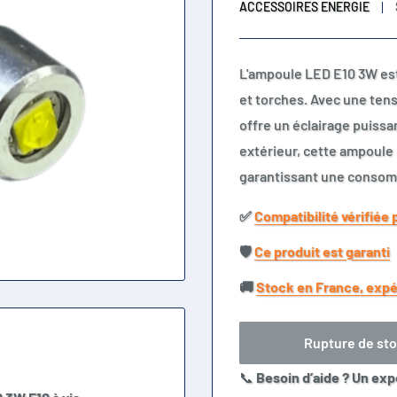
ACCESSOIRES ENERGIE
L'ampoule LED E10 3W est 
et torches. Avec une tens
offre un éclairage puissa
extérieur, cette ampoule
garantissant une consom
✅​
Compatibilité vérifiée 
🛡️​
Ce produit est garanti
🚚​
Stock en France, expé
Rupture de st
📞
Besoin d’aide ? Un exp