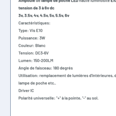
Ampoule
de
lampe de poche LED
haute luminosité
E10
tension de 3 à 6v dc
3v, 3.5v, 4v, 4.5v, 5v, 5.5v, 6v
Caractéristiques:
Type: Vis E10
Puissance: 3W
Couleur: Blanc
Tension: DC3-6V
Lumen: 150-200LM
Angle de faisceau: 180 degrés
Utilisation: remplacement de lumières d'intérieures, 
lampe de poche etc..
Driver IC
Polarité universelle: "+" à la pointe, "-" au sol.