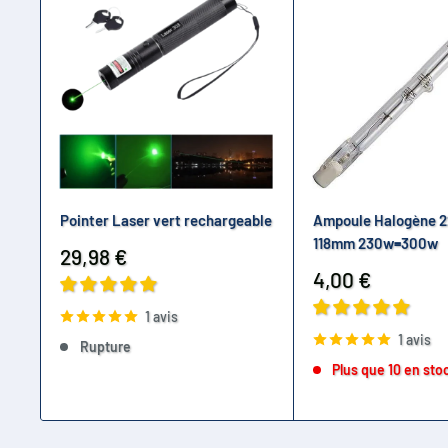
Pointer Laser vert rechargeable
Ampoule Halogène 2
118mm 230w=300w
Prix
29,98 €
réduit
Prix
4,00 €
réduit
1 avis
1 avis
Rupture
Plus que 10 en sto