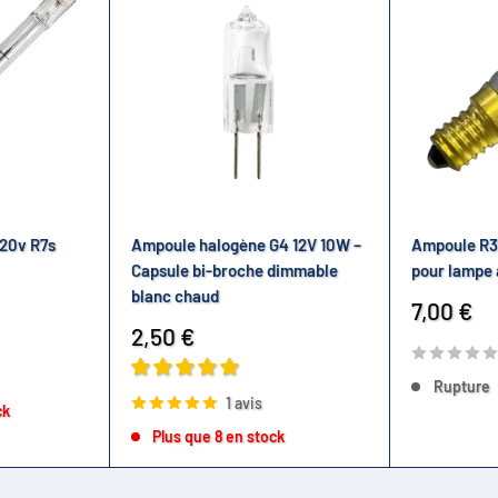
20v R7s
Ampoule halogène G4 12V 10W –
Ampoule R3
Capsule bi-broche dimmable
pour lampe 
blanc chaud
Prix
7,00 €
réduit
Prix
2,50 €
réduit
Rupture
1 avis
ck
Plus que 8 en stock