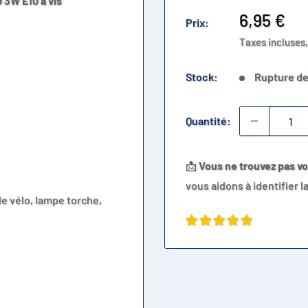
 3W E10 à vis
Prix
6,95 €
Prix:
réduit
Taxes incluses,
Stock:
Rupture de
Quantité:
📩
Vous ne trouvez pas v
vous aidons à identifier 
de vélo, lampe torche,