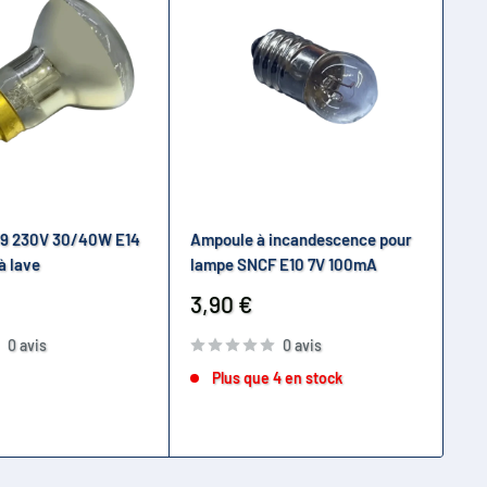
9 230V 30/40W E14
Ampoule à incandescence pour
Am
à lave
lampe SNCF E10 7V 100mA
E1
Prix
Pr
3,90 €
6,
réduit
ré
0 avis
0 avis
Plus que 4 en stock