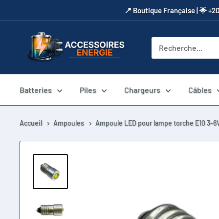
Passer
​📍​ Boutique Française | 🌟 +2
au
contenu
Accessoires
Energie
Batteries
Piles
Chargeurs
Câbles
Accueil
Ampoules
Ampoule LED pour lampe torche E10 3-6