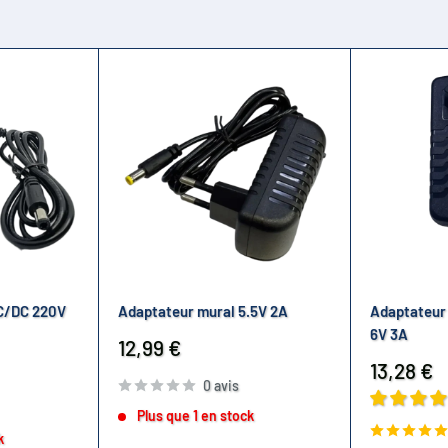
C/DC 220V
Adaptateur mural 5.5V 2A
Adaptateur
6V 3A
Prix
12,99 €
réduit
Prix
13,28 €
0 avis
réduit
Plus que 1 en stock
k