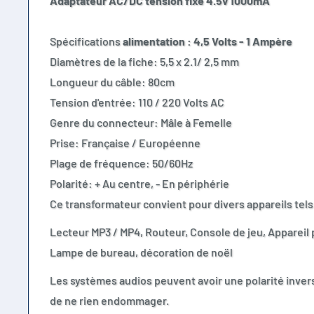
Adaptateur AC/DC tension fixe 4.5v 1000mA
Spécifications
alimentation : 4,5 Volts - 1 Ampère
Diamètres de la fiche: 5,5 x 2.1/ 2,5 mm
Longueur du câble: 80cm
Tension d'entrée: 110 / 220 Volts AC
Genre du connecteur: Mâle à Femelle
Prise: Française / Européenne
Plage de fréquence: 50/60Hz
Polarité: + Au centre, - En périphérie
Ce transformateur convient pour divers appareils tels
Lecteur MP3 / MP4, Routeur, Console de jeu, Appareil
Lampe de bureau, décoration de noël
Les systèmes audios peuvent avoir une polarité invers
de ne rien endommager.