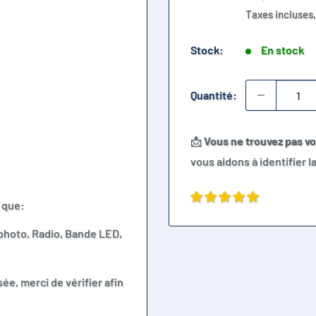
réduit
Taxes incluses,
Stock:
En stock
Quantité:
📩
Vous ne trouvez pas v
vous aidons à identifier 
 que:
 photo, Radio, Bande LED,
ée, merci de vérifier afin