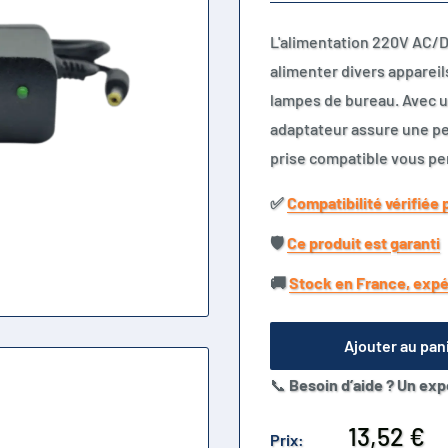
L'alimentation 220V AC/D
alimenter divers appareil
lampes de bureau. Avec un
adaptateur assure une per
prise compatible vous per
✅​
Compatibilité vérifiée 
🛡️​
Ce produit est garanti
🚚​
Stock en France, expé
Ajouter au pan
📞
Besoin d’aide ? Un exp
Prix
13,52 €
Prix: