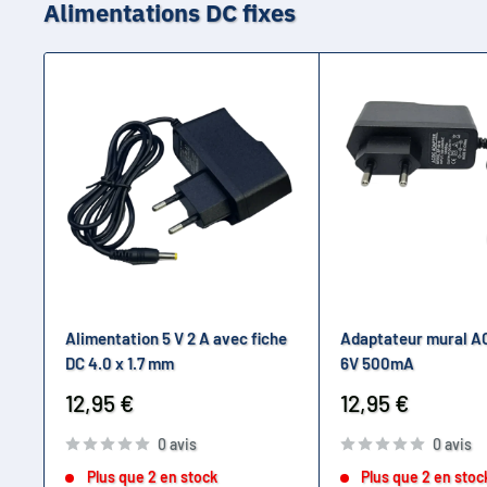
Alimentations DC fixes
Alimentation 5 V 2 A avec fiche
Adaptateur mural A
DC 4.0 x 1.7 mm
6V 500mA
Prix
Prix
12,95 €
12,95 €
réduit
réduit
0 avis
0 avis
Plus que 2 en stock
Plus que 2 en stoc