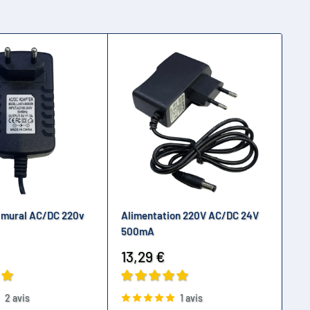
 mural AC/DC 220v
Alimentation 220V AC/DC 24V
Al
500mA
1A
Prix
Pr
13,29 €
13
réduit
ré
2 avis
1 avis