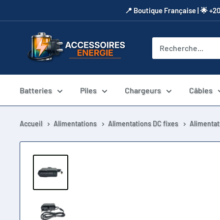
Passer
​📍​ Boutique Française | 🌟 +2
au
contenu
Accessoires
Energie
Batteries
Piles
Chargeurs
Câbles
Accueil
Alimentations
Alimentations DC fixes
Alimentat