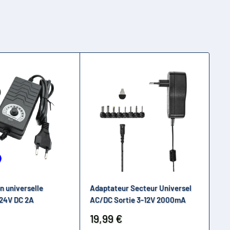
n universelle
Adaptateur Secteur Universel
Al
-24V DC 2A
AC/DC Sortie 3-12V 2000mA
AC
Prix
Pr
19,99 €
29
réduit
ré