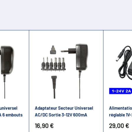
universel
Adaptateur Secteur Universel
Alimentatio
A 6 embouts
AC/DC Sortie 3-12V 600mA
réglable 1V
Prix
Prix
16,90 €
29,00 €
réduit
réduit