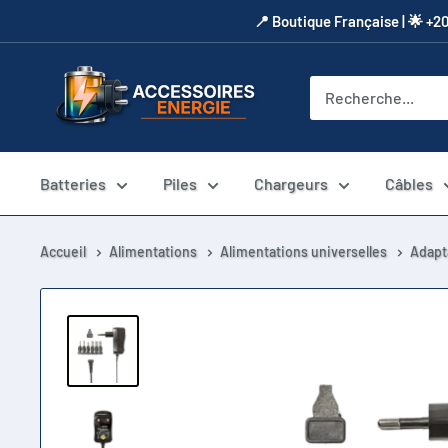
Passer
​📍​ Boutique Française | 🌟 +2
au
contenu
Accessoires
Energie
Batteries
Piles
Chargeurs
Câbles
Accueil
Alimentations
Alimentations universelles
Adapt