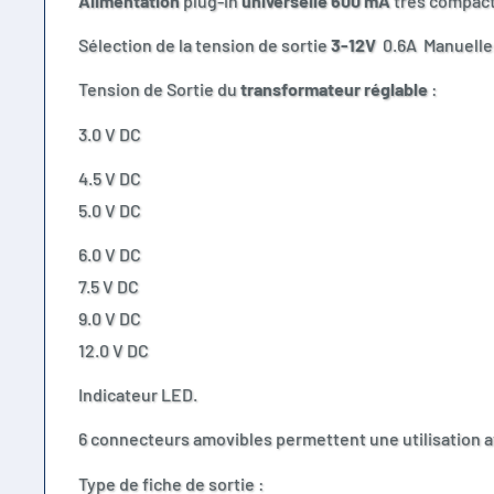
Alimentation
plug-in
universelle 600 mA
très compac
Sélection de la tension de sortie
3-12V
0.6A Manuell
Tension de Sortie du
transformateur réglable
:
3.0 V DC
4.5 V DC
5.0 V DC
6.0 V DC
7.5 V DC
9.0 V DC
12.0 V DC
Indicateur LED.
6 connecteurs amovibles permettent une utilisation a
Type de fiche de sortie :