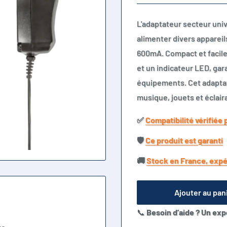
L'adaptateur secteur uni
alimenter divers appareils
600mA. Compact et facile 
et un indicateur LED, ga
équipements. Cet adaptate
musique, jouets et éclai
✅​
Compatibilité vérifiée 
🛡️​
Ce produit est garanti
🚚​
Stock en France, expé
Ajouter au pan
📞
Besoin d’aide ? Un exp