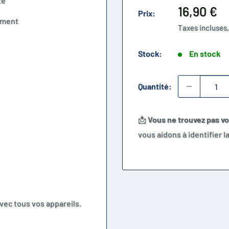
te
Prix
16,90 €
Prix:
ement
réduit
Taxes incluses,
Stock:
En stock
Quantité:
📩
Vous ne trouvez pas v
vous aidons à identifier 
vec tous vos appareils.