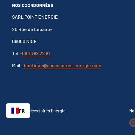
NOS COORDONNÉES
SARL POINT ENERGIE
20 Rue de Lépante
06000 NICE
Tél :
09 73 88 22 81
Mail :
boutique@accessoires-energie.com
FR
© 2026 Accessoires Energie
No