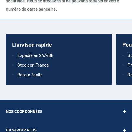
sécurisée. Nous ne stockons ni ne pouvons récupérer votre
numéro de carte bancaire.
Livraison rapide
Pou
Expédié en 24/48h
Sp
Stock en France
Pr
Retour facile
Re
NOS COORDONNÉES
SARL POINT ENERGIE
EN SAVOIR PLUS