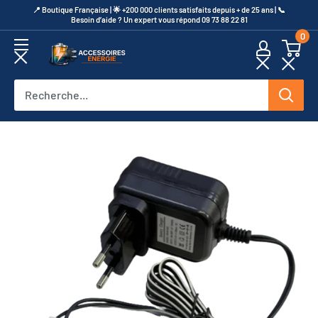
Passer
​📍​ Boutique Française | 🌟 +200 000 clients satisfaits depuis + de 25 ans | 📞​
Besoin d’aide ? Un expert vous répond 09 73 88 22 81
au
0
contenu
Accessoires
Energie