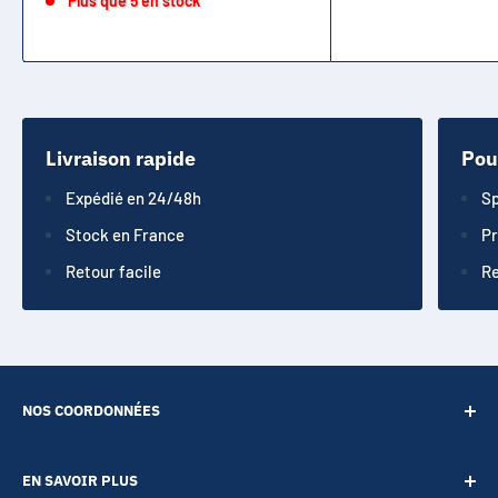
Plus que 5 en stock
Livraison rapide
Pou
Expédié en 24/48h
Sp
Stock en France
Pr
Retour facile
Re
NOS COORDONNÉES
SARL POINT ENERGIE
EN SAVOIR PLUS
20 Rue de Lépante