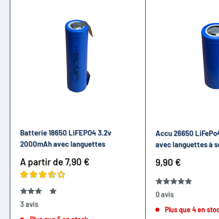
Batterie 18650 LiFEPO4 3.2v
Accu 26650 LiFePo
2000mAh avec languettes
avec languettes à 
Prix
A partir de 7,90 €
Prix
9,90 €
réduit
réduit
0 avis
3 avis
Plus que 4 en sto