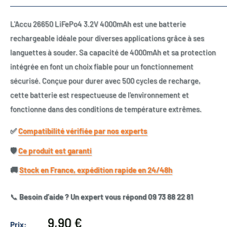
L'Accu 26650 LiFePo4 3.2V 4000mAh est une batterie
rechargeable idéale pour diverses applications grâce à ses
languettes à souder. Sa capacité de 4000mAh et sa protection
intégrée en font un choix fiable pour un fonctionnement
sécurisé. Conçue pour durer avec 500 cycles de recharge,
cette batterie est respectueuse de l'environnement et
fonctionne dans des conditions de température extrêmes.
✅​
Compatibilité vérifiée par nos experts
🛡️​
Ce produit est garanti
🚚​
Stock en France, expédition rapide en 24/48h
📞
Besoin d’aide ? Un expert vous répond 09 73 88 22 81
Prix
9,90 €
Prix: