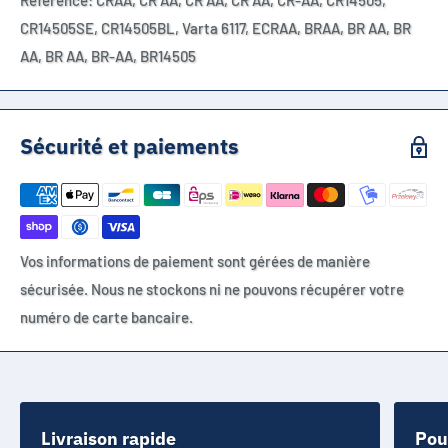
Référence:
CRAA, CR AA, CR AA, CR AA, CR-AA, CR14505,
CR14505SE, CR14505BL, Varta 6117, ECRAA, BRAA, BR AA, BR
AA, BR AA, BR-AA, BR14505
Sécurité et paiements
Vos informations de paiement sont gérées de manière
sécurisée. Nous ne stockons ni ne pouvons récupérer votre
numéro de carte bancaire.
Livraison rapide
Pou