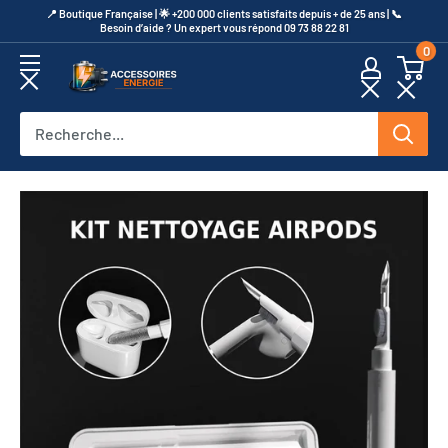
Passer
​📍​ Boutique Française | 🌟 +200 000 clients satisfaits depuis + de 25 ans | 📞​
Besoin d’aide ? Un expert vous répond 09 73 88 22 81
au
0
contenu
Accessoires
Energie