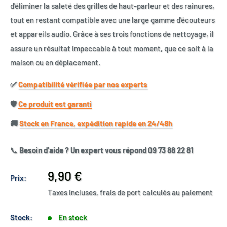
d'éliminer la saleté des grilles de haut-parleur et des rainures,
tout en restant compatible avec une large gamme d'écouteurs
et appareils audio. Grâce à ses trois fonctions de nettoyage, il
assure un résultat impeccable à tout moment, que ce soit à la
maison ou en déplacement.
✅​
Compatibilité vérifiée par nos experts
🛡️​
Ce produit est garanti
🚚​
Stock en France, expédition rapide en 24/48h
📞
Besoin d’aide ? Un expert vous répond 09 73 88 22 81
Prix
9,90 €
Prix:
réduit
Taxes incluses, frais de port calculés au paiement
Stock:
En stock