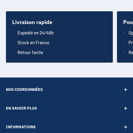
Livraison rapide
Pou
Expédié en 24/48h
Sp
Stock en France
Pr
Retour facile
Re
NOS COORDONNÉES
SARL POINT ENERGIE
EN SAVOIR PLUS
20 Rue de Lépante
Contact
06000 NICE
INFORMATIONS
A propos